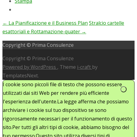
Stampa
←
La Pianificazione e il Business Plan
Stralcio cartelle
Post
esattoriali e Rottamazione-quater
→
navigation
Copyright © Prima Consulenze
Copyright © Prima Consulenze
Powered by WordPress
, Theme
i-craft
by
TemplatesNext.
I cookie sono piccoli file di testo che possono essere
utilizzati dai siti Web per rendere più efficiente
l'esperienza dell'utente.La legge afferma che possiamo
archiviare i cookie sul tuo dispositivo se sono
rigorosamente necessari per il funzionamento di questo
sito.Per tutti gli altri tipi di cookie, abbiamo bisogno del
tuo permesso.Questo sito utilizza diversi tipi di