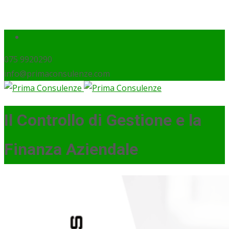
075 9920290
info@primaconsulenze.com
Il Controllo di Gestione e la
Finanza Aziendale