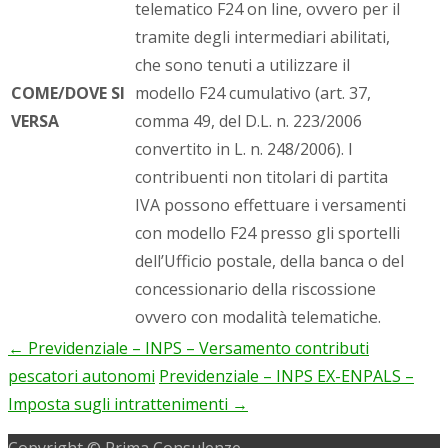
telematico F24 on line, ovvero per il
tramite degli intermediari abilitati,
che sono tenuti a utilizzare il
COME/DOVE SI
modello F24 cumulativo (art. 37,
VERSA
comma 49, del D.L. n. 223/2006
convertito in L. n. 248/2006). I
contribuenti non titolari di partita
IVA possono effettuare i versamenti
con modello F24 presso gli sportelli
dell’Ufficio postale, della banca o del
concessionario della riscossione
ovvero con modalità telematiche.
←
Previdenziale – INPS – Versamento contributi
Post
pescatori autonomi
Previdenziale – INPS EX-ENPALS –
navigation
Imposta sugli intrattenimenti
→
Copyright © Prima Consulenze