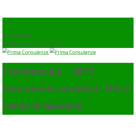
075 9920290
info@primaconsulenze.com
Previdenziale – INPS –
Versamento contributi TFR al
Fondo di tesoreria