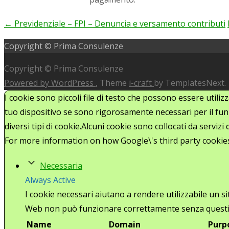
←
Previdenziale – FPI – Denuncia e versamento contributi
Post
Copyright © Prima Consulenze
navigation
Copyright © Prima Consulenze
Powered by WordPress
, Theme
i-craft
by TemplatesNext.
I cookie sono piccoli file di testo che possono essere utiliz
tuo dispositivo se sono rigorosamente necessari per il funz
diversi tipi di cookie.Alcuni cookie sono collocati da serviz
For more information on how Google\'s third party cookie
Necessaria
Always Active
I cookie necessari aiutano a rendere utilizzabile un s
Web non può funzionare correttamente senza questi
Name
Domain
Purp