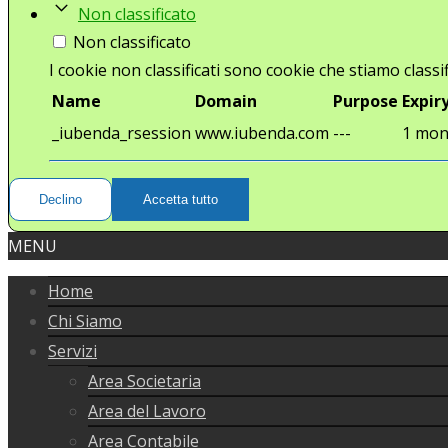
Non classificato
Non classificato
I cookie non classificati sono cookie che stiamo classif
Name
Domain
Purpose
Expir
_iubenda_rsession
www.iubenda.com
---
1 mon
Declino
Accetta tutto
MENU
Home
Chi Siamo
Servizi
Area Societaria
Area del Lavoro
Area Contabile