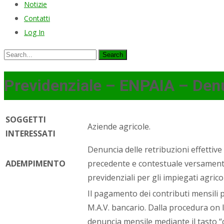
Notizie
Contatti
Log In
Search
for:
Previdenziale – ENPAIA – Den
SOGGETTI
Aziende agricole.
INTERESSATI
Denuncia delle retribuzioni effettiv
ADEMPIMENTO
precedente e contestuale versamento 
previdenziali per gli impiegati agricol
Il pagamento dei contributi mensili
M.A.V. bancario. Dalla procedura on 
denuncia mensile mediante il tasto “c