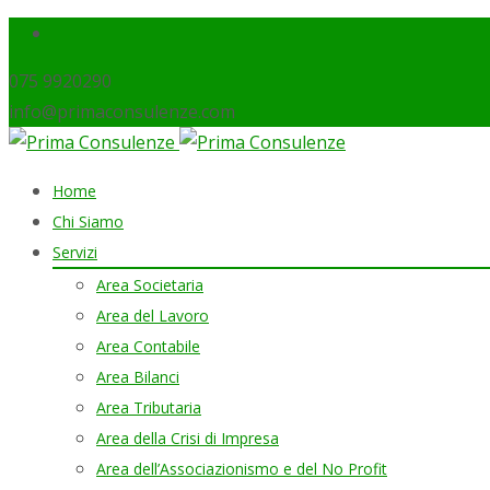
075 9920290
info@primaconsulenze.com
Skip
Home
to
Chi Siamo
content
Servizi
Area Societaria
Area del Lavoro
Area Contabile
Area Bilanci
Area Tributaria
Area della Crisi di Impresa
Area dell’Associazionismo e del No Profit