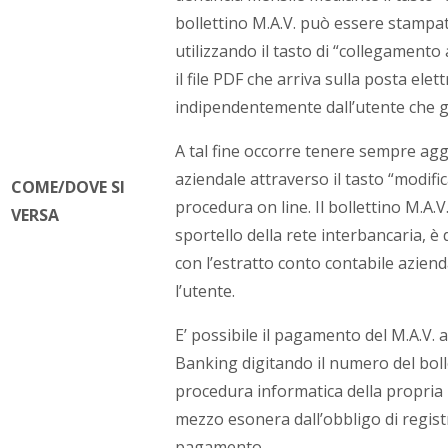
bollettino M.A.V. può essere stampa
utilizzando il tasto di “collegament
il file PDF che arriva sulla posta elet
indipendentemente dall’utente che ge
A tal fine occorre tenere sempre aggi
aziendale attraverso il tasto “modific
COME/DOVE SI
procedura on line. Il bollettino M.A.V
VERSA
sportello della rete interbancaria, è 
con l’estratto conto contabile azienda
l’utente.
E’ possibile il pagamento del M.A.V.
Banking digitando il numero del boll
procedura informatica della propria 
mezzo esonera dall’obbligo di registr
pagamento.