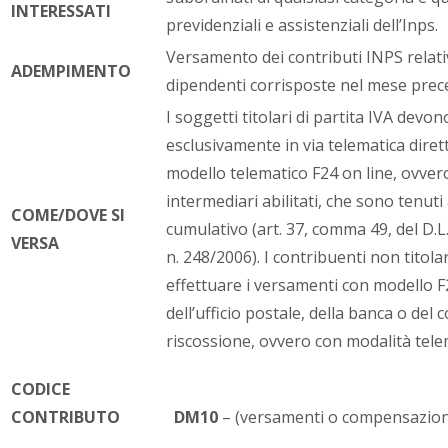
INTERESSATI
previdenziali e assistenziali dell’Inps.
Versamento dei contributi INPS relativi
ADEMPIMENTO
dipendenti corrisposte nel mese prec
I soggetti titolari di partita IVA devo
esclusivamente in via telematica diret
modello telematico F24 on line, ovvero
intermediari abilitati, che sono tenuti 
COME/DOVE SI
cumulativo (art. 37, comma 49, del D.L.
VERSA
n. 248/2006). I contribuenti non titola
effettuare i versamenti con modello F2
dell’ufficio postale, della banca o del 
riscossione, ovvero con modalità tele
CODICE
CONTRIBUTO
­
DM10
– (versamenti o compensazioni 