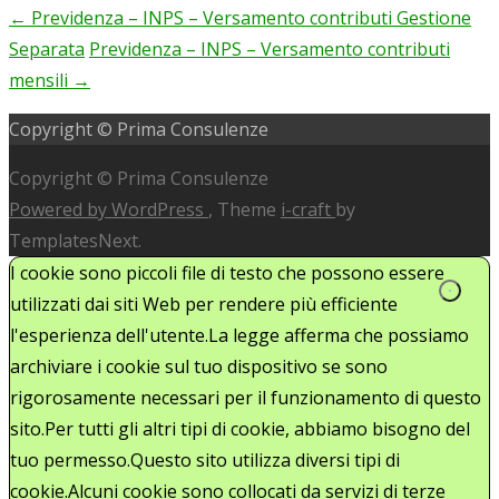
←
Previdenza – INPS – Versamento contributi Gestione
Post
Separata
Previdenza – INPS – Versamento contributi
navigation
mensili
→
Copyright © Prima Consulenze
Copyright © Prima Consulenze
Powered by WordPress
, Theme
i-craft
by
TemplatesNext.
I cookie sono piccoli file di testo che possono essere
utilizzati dai siti Web per rendere più efficiente
l'esperienza dell'utente.La legge afferma che possiamo
archiviare i cookie sul tuo dispositivo se sono
rigorosamente necessari per il funzionamento di questo
sito.Per tutti gli altri tipi di cookie, abbiamo bisogno del
tuo permesso.Questo sito utilizza diversi tipi di
cookie.Alcuni cookie sono collocati da servizi di terze