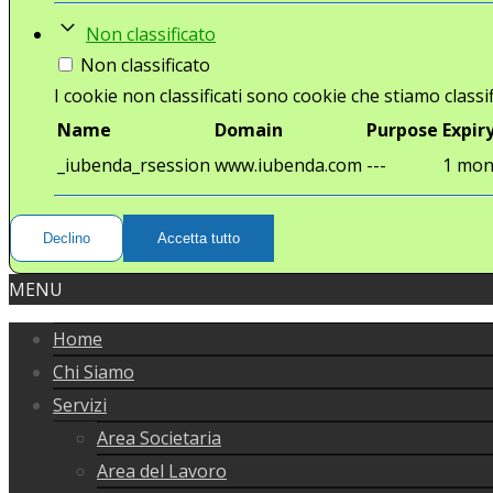
Non classificato
Non classificato
I cookie non classificati sono cookie che stiamo classif
Name
Domain
Purpose
Expir
_iubenda_rsession
www.iubenda.com
---
1 mon
Declino
Accetta tutto
MENU
Home
Chi Siamo
Servizi
Area Societaria
Area del Lavoro