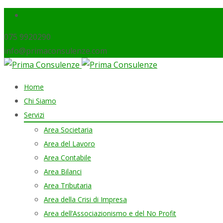
075 9920290
info@primaconsulenze.com
Skip
Home
to
Chi Siamo
content
Servizi
Area Societaria
Area del Lavoro
Area Contabile
Area Bilanci
Area Tributaria
Area della Crisi di Impresa
Area dell’Associazionismo e del No Profit