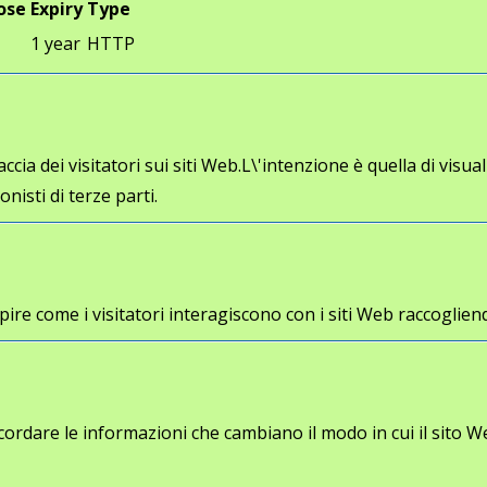
ose
Expiry
Type
1 year
HTTP
cia dei visitatori sui siti Web.L\'intenzione è quella di visua
onisti di terze parti.
a capire come i visitatori interagiscono con i siti Web racco
cordare le informazioni che cambiano il modo in cui il sito W