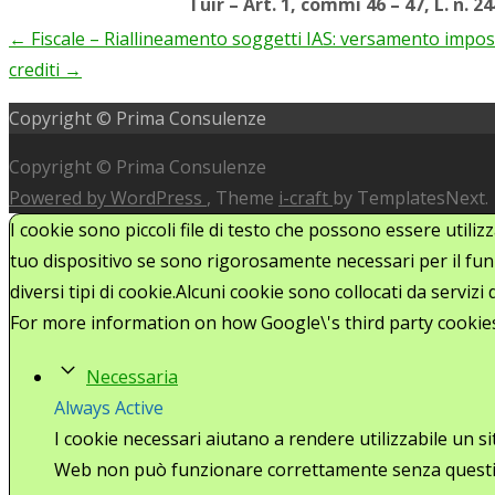
Tuir – Art. 1, commi 46 – 47, L. n. 2
←
Fiscale – Riallineamento soggetti IAS: versamento impost
Post
crediti
→
navigation
Copyright © Prima Consulenze
Copyright © Prima Consulenze
Powered by WordPress
, Theme
i-craft
by TemplatesNext.
I cookie sono piccoli file di testo che possono essere utiliz
tuo dispositivo se sono rigorosamente necessari per il funz
diversi tipi di cookie.Alcuni cookie sono collocati da serviz
For more information on how Google\'s third party cookie
Necessaria
Always Active
I cookie necessari aiutano a rendere utilizzabile un s
Web non può funzionare correttamente senza questi