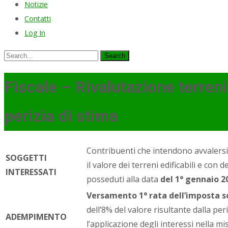
Notizie
Contatti
Log In
Search
for:
Fiscale – Rivalutazione terren
perizia di stima
Contribuenti che intendono avvalersi 
SOGGETTI
il valore dei terreni edificabili e con 
INTERESSATI
posseduti alla data
del 1° gennaio 
Versamento 1° rata dell’imposta s
dell’8% del valore risultante dalla per
ADEMPIMENTO
l’applicazione degli interessi nella 