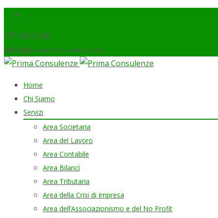
075 9920290
info@primaconsulenze.com
Skip
Home
to
Chi Siamo
content
Servizi
Area Societaria
Area del Lavoro
Area Contabile
Area Bilanci
Area Tributaria
Area della Crisi di Impresa
Area dell’Associazionismo e del No Profit