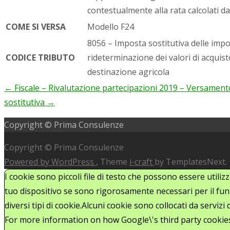
contestualmente alla rata calcolati da
COME SI VERSA
Modello F24
8056 – Imposta sostitutiva delle impos
CODICE TRIBUTO
rideterminazione dei valori di acquisto
destinazione agricola
←
Fiscale – Rivalutazione partecipazioni 2019 – Versamento 
Post
sostitutiva
→
navigation
Copyright © Prima Consulenze
Copyright © Prima Consulenze
Powered by WordPress
, Theme
i-craft
by TemplatesNext.
I cookie sono piccoli file di testo che possono essere utiliz
tuo dispositivo se sono rigorosamente necessari per il funz
diversi tipi di cookie.Alcuni cookie sono collocati da serviz
For more information on how Google\'s third party cookie