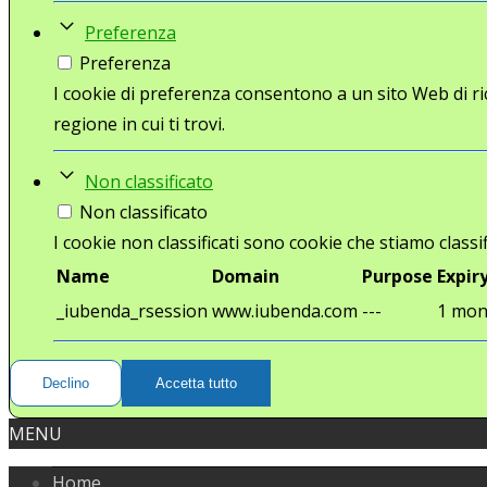
Preferenza
Preferenza
I cookie di preferenza consentono a un sito Web di ri
regione in cui ti trovi.
Non classificato
Non classificato
I cookie non classificati sono cookie che stiamo classif
Name
Domain
Purpose
Expir
_iubenda_rsession
www.iubenda.com
---
1 mon
Declino
Accetta tutto
MENU
Home