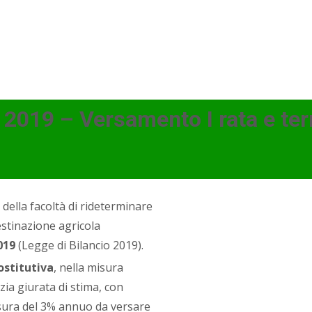
i 2019 – Versamento I rata e ter
della facoltà di rideterminare
destinazione agricola
2019
(Legge di Bilancio 2019).
ostitutiva
, nella misura
izia giurata di stima, con
misura del 3% annuo da versare