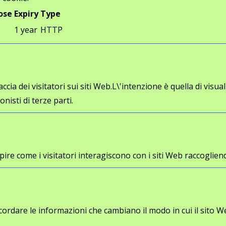
ose
Expiry
Type
1 year
HTTP
cia dei visitatori sui siti Web.L\'intenzione è quella di visua
onisti di terze parti.
a capire come i visitatori interagiscono con i siti Web racco
cordare le informazioni che cambiano il modo in cui il sito W