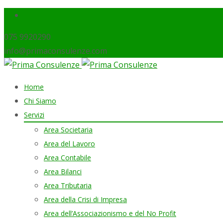
075 9920290
info@primaconsulenze.com
Skip
Home
to
Chi Siamo
content
Servizi
Area Societaria
Area del Lavoro
Area Contabile
Area Bilanci
Area Tributaria
Area della Crisi di Impresa
Area dell’Associazionismo e del No Profit