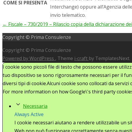
COME SI PRESENTA
Interchange) oppure all’Agenzia del
invio telematico.
←
Fiscale – 730/2019 – Rilascio copia della dichiarazione de
Post
Copyright © Prima Consulenze
navigation
Copyright © Prima Consulenze
Powered by WordPress
, Theme
i-craft
by TemplatesNext.
I cookie sono piccoli file di testo che possono essere utiliz
tuo dispositivo se sono rigorosamente necessari per il funz
diversi tipi di cookie.Alcuni cookie sono collocati da serviz
For more information on how Google\'s third party cookie
Necessaria
Always Active
I cookie necessari aiutano a rendere utilizzabile un s
Web non può funzionare correttamente senza questi