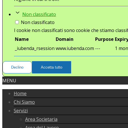
Non classificato
Non classificato
I cookie non classificati sono cookie che stiamo classif
Name
Domain
Purpose
Expir
_iubenda_rsession
www.iubenda.com
---
1 mon
Declino
Accetta tutto
MENU
Home
Chi Siamo
Servizi
Area Societaria
Area del Lavoro