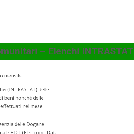
omunitari – Elenchi INTRASTAT
o mensile.
tivi (INTRASTAT) delle
di beni nonché delle
 effettuati nel mese
Agenzia delle Dogane
ale E.D.I. (Electronic Data