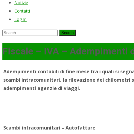
Notizie
Contatti
Log In
Search
for:
Fiscale – IVA – Adempimenti d
Adempimenti contabili di fine mese tra i quali si segn
scambi intracomunitari, la rilevazione dei chilometri 
adempimenti agenzie di viaggi.
Scambi intracomunitari – Autofatture