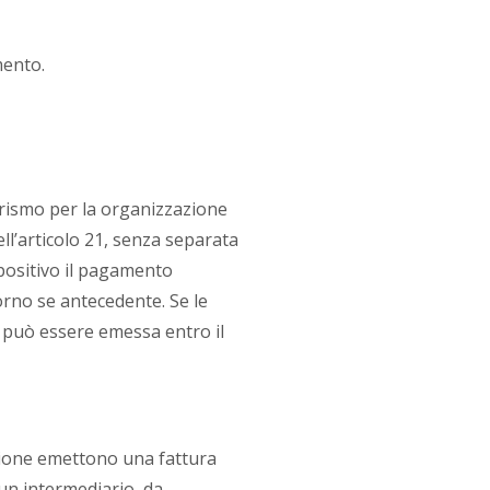
mento.
turismo per la organizzazione
ell’articolo 21, senza separata
positivo il pagamento
iorno se antecedente. Se le
a può essere emessa entro il
azione emettono una fattura
cun intermediario, da