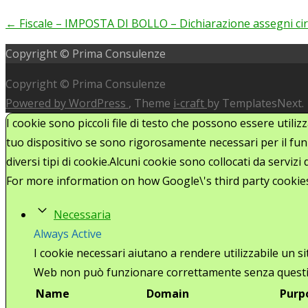
←
Fiscale – IMPOSTA DI BOLLO – Dichiarazione assegni cir
Post
Copyright © Prima Consulenze
navigation
Copyright © Prima Consulenze
Powered by WordPress
, Theme
i-craft
by TemplatesNext.
I cookie sono piccoli file di testo che possono essere utiliz
tuo dispositivo se sono rigorosamente necessari per il funz
diversi tipi di cookie.Alcuni cookie sono collocati da serviz
For more information on how Google\'s third party cookie
Necessaria
Always Active
I cookie necessari aiutano a rendere utilizzabile un s
Web non può funzionare correttamente senza questi
Name
Domain
Purp