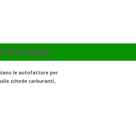
i fine mese
alano le autofatture per
sulle schede carburanti,