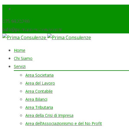
075 9920290
info@primaconsulenze.com
Skip
Home
to
Chi Siamo
content
Servizi
Area Societaria
Area del Lavoro
Area Contabile
Area Bilanci
Area Tributaria
Area della Crisi di Impresa
Area dell’Associazionismo e del No Profit