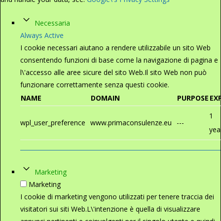
Necessaria
Always Active
I cookie necessari aiutano a rendere utilizzabile un sito Web
consentendo funzioni di base come la navigazione di pagina e
l\'accesso alle aree sicure del sito Web.Il sito Web non può
funzionare correttamente senza questi cookie.
NAME
DOMAIN
PURPOSE
EX
1
wpl_user_preference
www.primaconsulenze.eu
---
yea
Marketing
Marketing
I cookie di marketing vengono utilizzati per tenere traccia dei
visitatori sui siti Web.L\'intenzione è quella di visualizzare