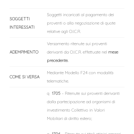
Soggetti incaricati al pagamento dei
SOGGETTI
proventi o alla negoziazione di quote
INTERESSATI
relative agli O.I.C.R.
Versamento ritenute sui proventi
ADEMPIMENTO
derivanti da O.I.C.R. effettuate nel
mese
precedente.
Mediante Modello F24 con modalità
COME SI VERSA
telematiche.
q
1705
– Ritenute sui proventi derivanti
dalla partecipazione ad organismi di
investimento Collettivo in Valori
Mobiliari di diritto estero;