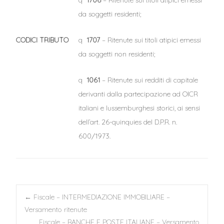
q
1706
– Ritenute sui titoli atipici emessi
da soggetti residenti;
CODICI TRIBUTO
q
1707
– Ritenute sui titoli atipici emessi
da soggetti non residenti;
q
1061
– Ritenute sui redditi di capitale
derivanti dalla partecipazione ad OICR
italiani e lussemburghesi storici, ai sensi
dell’art. 26-quinquies del D.P.R. n.
600/1973.
Post
←
Fiscale – INTERMEDIAZIONE IMMOBILIARE –
Versamento ritenute
Fiscale – BANCHE E POSTE ITALIANE – Versamento