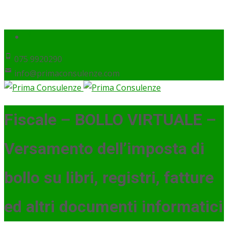
075 9920290
info@primaconsulenze.com
Fiscale – BOLLO VIRTUALE –
Versamento dell’imposta di
bollo su libri, registri, fatture
ed altri documenti informatici