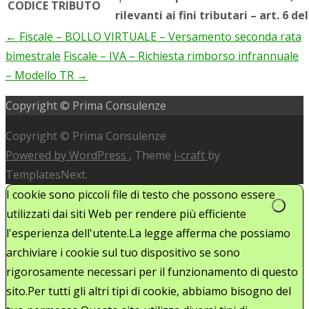
CODICE TRIBUTO
rilevanti ai fini tributari – art. 6 
←
Fiscale – BOLLO VIRTUALE – Versamento seconda rata
Post
bimestrale
Fiscale – IVA – Richiesta rimborso infrannuale
navigation
– Modello TR
→
Copyright © Prima Consulenze
Copyright © Prima Consulenze
Powered by WordPress
, Theme
i-craft
by
TemplatesNext.
I cookie sono piccoli file di testo che possono essere
utilizzati dai siti Web per rendere più efficiente
l'esperienza dell'utente.La legge afferma che possiamo
archiviare i cookie sul tuo dispositivo se sono
rigorosamente necessari per il funzionamento di questo
sito.Per tutti gli altri tipi di cookie, abbiamo bisogno del