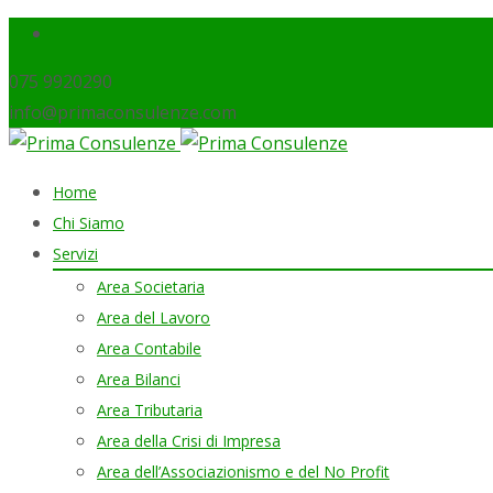
075 9920290
info@primaconsulenze.com
Skip
Home
to
Chi Siamo
content
Servizi
Area Societaria
Area del Lavoro
Area Contabile
Area Bilanci
Area Tributaria
Area della Crisi di Impresa
Area dell’Associazionismo e del No Profit