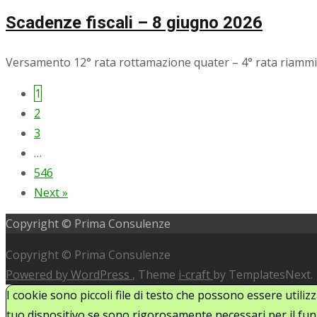
Scadenze fiscali – 8 giugno 2026
Versamento 12° rata rottamazione quater – 4° rata riammis
1
Posts
2
navigation
3
…
546
Next »
Copyright © Prima Consulenze
Copyright © Prima Consulenze
Powered by WordPress
, Theme
i-craft
by TemplatesNext.
I cookie sono piccoli file di testo che possono essere utiliz
tuo dispositivo se sono rigorosamente necessari per il funz