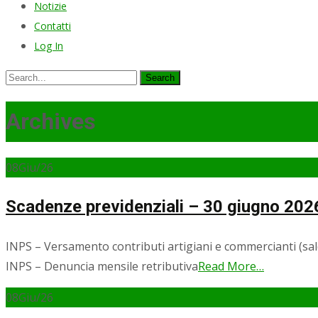
Notizie
Contatti
Log In
Search
for:
Archives
08
Giu/26
Scadenze previdenziali – 30 giugno 202
INPS – Versamento contributi artigiani e commercianti (sald
INPS – Denuncia mensile retributiva
Read More…
08
Giu/26