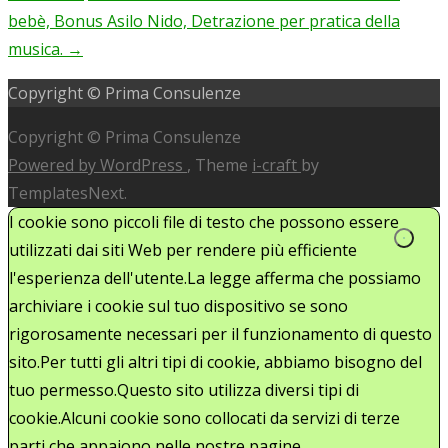
navigation
bebè, Bonus Asilo Nido, Detrazione per pratica della
musica.
→
Copyright © Prima Consulenze
Copyright © Prima Consulenze
Powered by WordPress
, Theme
i-craft
by
TemplatesNext.
I cookie sono piccoli file di testo che possono essere
utilizzati dai siti Web per rendere più efficiente
l'esperienza dell'utente.La legge afferma che possiamo
archiviare i cookie sul tuo dispositivo se sono
rigorosamente necessari per il funzionamento di questo
sito.Per tutti gli altri tipi di cookie, abbiamo bisogno del
tuo permesso.Questo sito utilizza diversi tipi di
cookie.Alcuni cookie sono collocati da servizi di terze
parti che appaiono nelle nostre pagine.