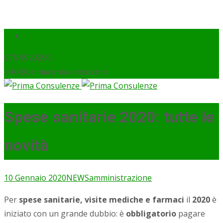
075 9920290
info@primaconsulenze.com
Spese sanitarie 2020: tutte le
novità
10 Gennaio 2020
NEWS
amministrazione
Per
spese sanitarie, visite mediche e farmaci
il
2020
è
iniziato con un grande dubbio: è
obbligatorio
pagare