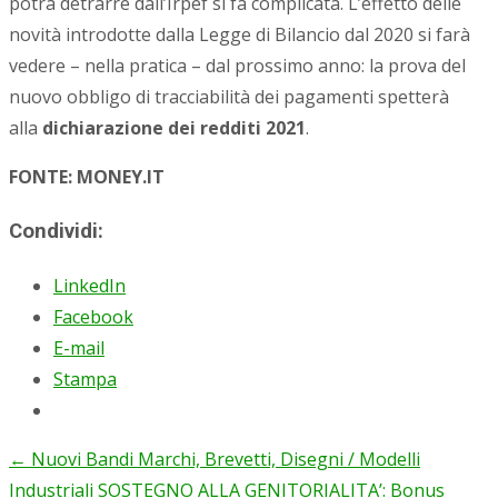
potrà detrarre dall’Irpef si fa complicata. L’effetto delle
novità introdotte dalla Legge di Bilancio dal 2020 si farà
vedere – nella pratica – dal prossimo anno: la prova del
nuovo obbligo di tracciabilità dei pagamenti spetterà
alla
dichiarazione dei redditi 2021
.
FONTE: MONEY.IT
Condividi:
LinkedIn
Facebook
E-mail
Stampa
←
Nuovi Bandi Marchi, Brevetti, Disegni / Modelli
Post
Industriali
SOSTEGNO ALLA GENITORIALITA’: Bonus