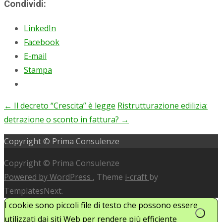
Condividi:
LinkedIn
Facebook
E-mail
Stampa
←
Il decreto “Crescita” è legge
Ristrutturazione edilizia:
Post
detrazione o sconto in fattura?
→
navigation
Copyright © Prima Consulenze
Copyright © Prima Consulenze
Powered by WordPress
, Theme
i-craft
by
TemplatesNext.
I cookie sono piccoli file di testo che possono essere
utilizzati dai siti Web per rendere più efficiente