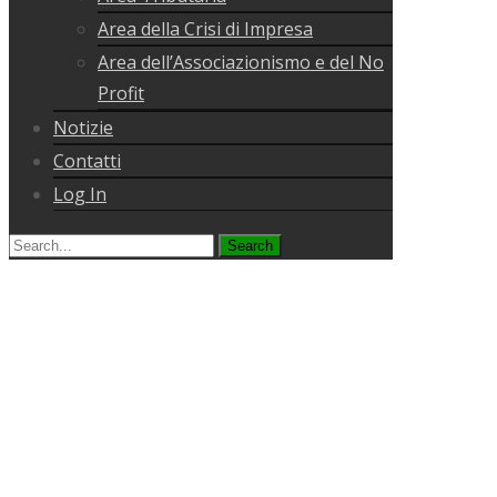
Area della Crisi di Impresa
Area dell’Associazionismo e del No
Profit
Notizie
Contatti
Log In
Search
for: