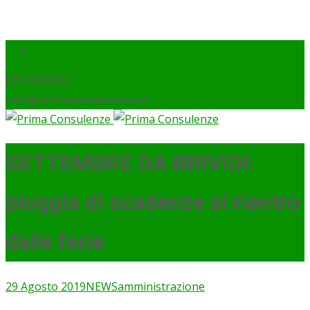
075 9920290
info@primaconsulenze.com
SETTEMBRE DA BRIVIDI:
pioggia di scadenze al rientro
dalle ferie
29 Agosto 2019
NEWS
amministrazione