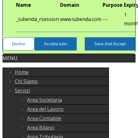
Name
Domain
Purpose
Expir
1
_iubenda_rsession
www.iubenda.com
---
mont
Declino
Accetta tutto
Save And Accept
MENU
Home
Chi Siamo
Servizi
Area Societaria
Area del Lavoro
Area Contabile
Area Bilanci
Area Tributaria