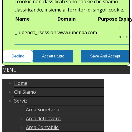
I cookie non classificati sono cookie che stiamo
classificando, insieme ai fornitori di singoli cookie.
Name
Domain
Purpose
Expir
1
_iubenda_rsession
www.iubenda.com
---
mont
Declino
Accetta tutto
Save And Accept
MENU
Home
Chi Siamo
Servizi
Area Societaria
Area del Lavoro
Area Contabile