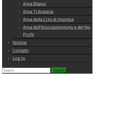
Area Bilanci
Area Tributaria
Area della Crisi di Impresa
Area dell’Associazionismo e del No
Profit
Notizie
Contatti
Log In
Search
for: