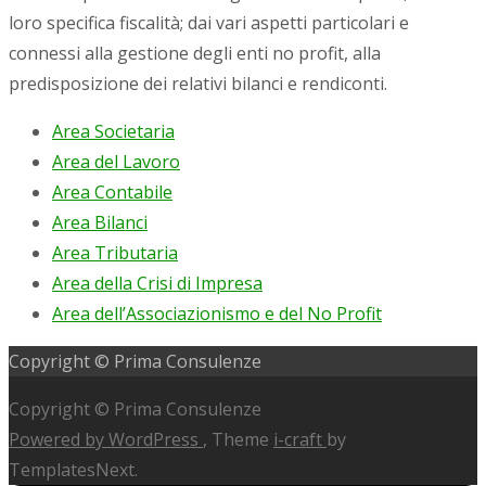
loro specifica fiscalità; dai vari aspetti particolari e
connessi alla gestione degli enti no profit, alla
predisposizione dei relativi bilanci e rendiconti.
Area Societaria
Area del Lavoro
Area Contabile
Area Bilanci
Area Tributaria
Area della Crisi di Impresa
Area dell’Associazionismo e del No Profit
Copyright © Prima Consulenze
Copyright © Prima Consulenze
Powered by WordPress
, Theme
i-craft
by
TemplatesNext.