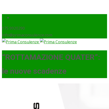
075 9920290
info@primaconsulenze.com
“ROTTAMAZIONE QUATER”:
le nuove scadenze