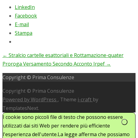
LinkedIn
Facebook
E-mail
Stampa
←
Stralcio cartelle esattoriali e Rottamazione-quater
Post
Proroga Versamento Secondo Acconto Irpef
→
navigation
Copyright © Prima Consulenze
Copyright © Prima Consulenze
Powered by WordPress
, Theme
i-craft
by
TemplatesNext.
I cookie sono piccoli file di testo che possono essere
utilizzati dai siti Web per rendere più efficiente
l'esperienza dell'utente.La legge afferma che possiamo