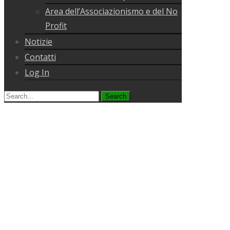
Area dell’Associazionismo e del No
Profit
Notizie
Contatti
Log In
Search
for: