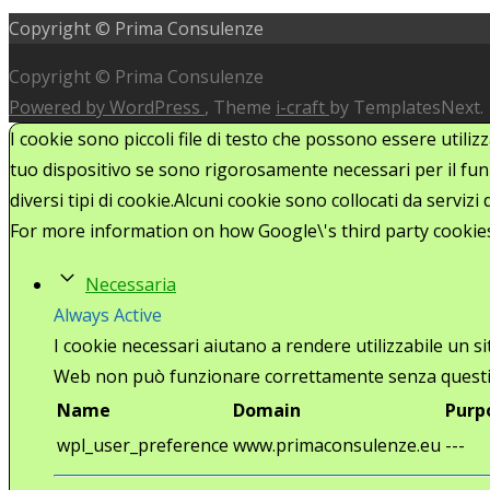
Copyright © Prima Consulenze
navigation
Copyright © Prima Consulenze
Powered by WordPress
, Theme
i-craft
by TemplatesNext.
I cookie sono piccoli file di testo che possono essere utiliz
tuo dispositivo se sono rigorosamente necessari per il funz
diversi tipi di cookie.Alcuni cookie sono collocati da serviz
For more information on how Google\'s third party cookie
Necessaria
Always Active
I cookie necessari aiutano a rendere utilizzabile un s
Web non può funzionare correttamente senza questi
Name
Domain
Purp
wpl_user_preference
www.primaconsulenze.eu
---