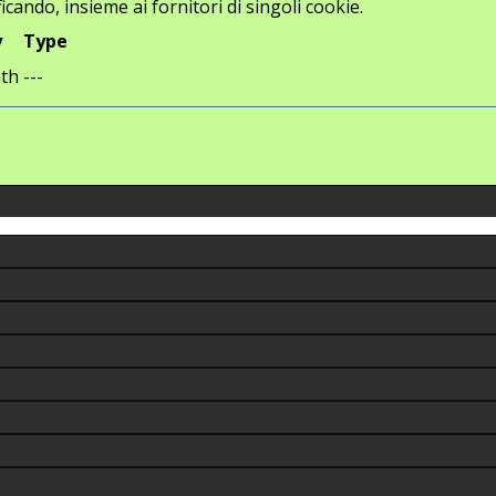
icando, insieme ai fornitori di singoli cookie.
y
Type
th
---