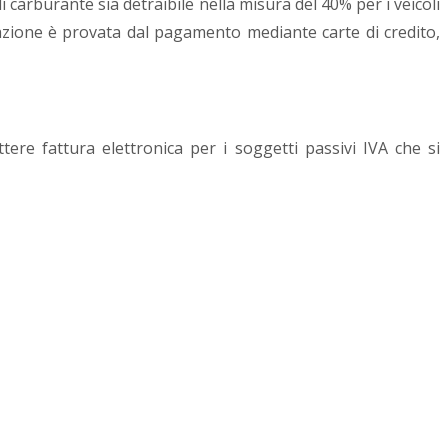
di carburante sia detraibile nella misura del 40% per i veicoli
razione è provata dal pagamento mediante carte di credito,
tere fattura elettronica per i soggetti passivi IVA che si