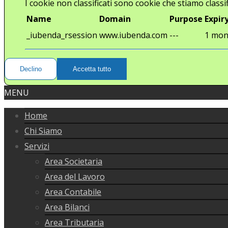
I cookie non classificati sono cookie che stiamo classif
Name
Domain
Purpose
Expir
_iubenda_rsession
www.iubenda.com
---
1 mon
Declino
Accetta tutto
MENU
Home
Chi Siamo
Servizi
Area Societaria
Area del Lavoro
Area Contabile
Area Bilanci
Area Tributaria