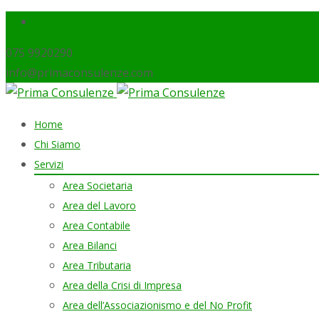
075 9920290
info@primaconsulenze.com
Skip
Home
to
Chi Siamo
content
Servizi
Area Societaria
Area del Lavoro
Area Contabile
Area Bilanci
Area Tributaria
Area della Crisi di Impresa
Area dell’Associazionismo e del No Profit