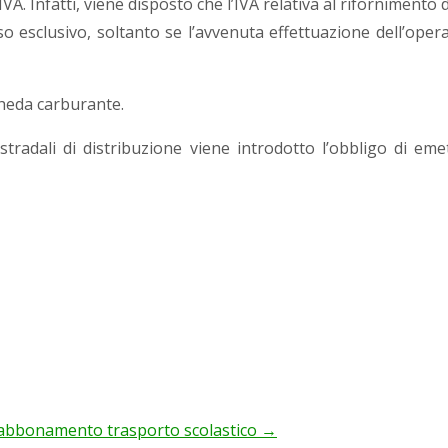
’IVA. Infatti, viene disposto che l’IVA relativa al rifornimento 
so esclusivo, soltanto se l’avvenuta effettuazione dell’ope
cheda carburante.
stradali di distribuzione viene introdotto l’obbligo di emet
à abbonamento trasporto scolastico
→