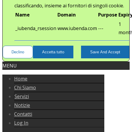
classificando, insieme ai fornitori di singoli cookie.
Name
Domain
Purpose
Expir
1
_iubenda_rsession
www.iubenda.com
---
mont
Declino
Accetta tutto
Save And Accept
MENU
Home
Chi Siamo
Servizi
Notizie
Contatti
Log In