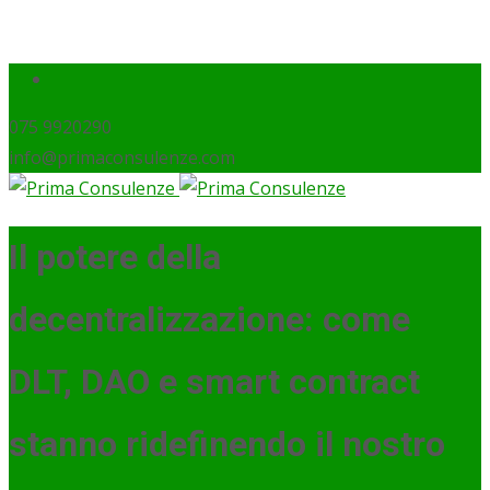
075 9920290
info@primaconsulenze.com
Il potere della
decentralizzazione: come
DLT, DAO e smart contract
stanno ridefinendo il nostro