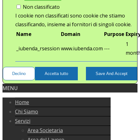
Non classificato
I cookie non classificati sono cookie che stiamo
classificando, insieme ai fornitori di singoli cookie.
Name
Domain
Purpose
Expir
1
_iubenda_rsession
www.iubenda.com
---
mont
Declino
Accetta tutto
Save And Accept
MENU
Home
Chi Siamo
Servizi
Area Societaria
Area del Lavoro