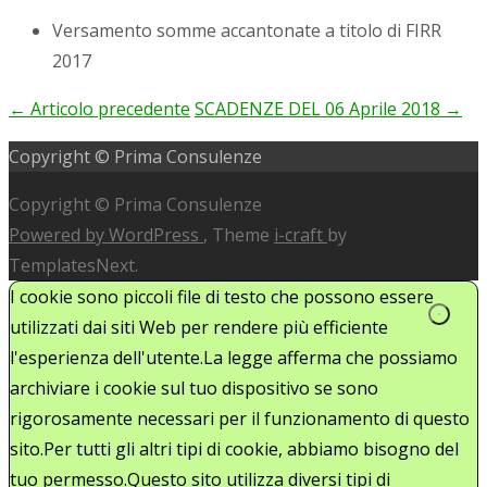
Versamento somme accantonate a titolo di FIRR
2017
←
Articolo precedente
SCADENZE DEL 06 Aprile 2018
→
Post
Copyright © Prima Consulenze
navigation
Copyright © Prima Consulenze
Powered by WordPress
, Theme
i-craft
by
TemplatesNext.
I cookie sono piccoli file di testo che possono essere
utilizzati dai siti Web per rendere più efficiente
l'esperienza dell'utente.La legge afferma che possiamo
archiviare i cookie sul tuo dispositivo se sono
rigorosamente necessari per il funzionamento di questo
sito.Per tutti gli altri tipi di cookie, abbiamo bisogno del
tuo permesso.Questo sito utilizza diversi tipi di