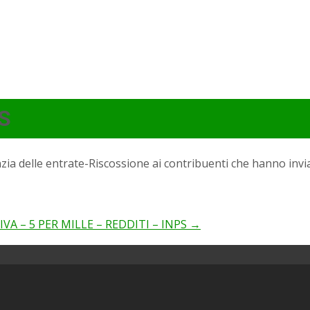
S
 delle entrate-Riscossione ai contribuenti che hanno inv
 IVA – 5 PER MILLE – REDDITI – INPS
→