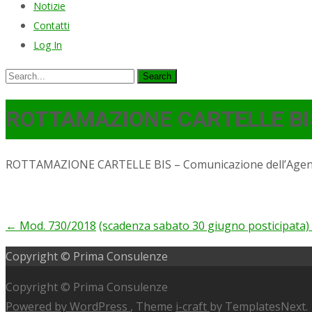
Notizie
Contatti
Log In
Search
for:
ROTTAMAZIONE CARTELLE BI
ROTTAMAZIONE CARTELLE BIS – Comunicazione dell’Agenzia
←
Mod. 730/2018
(scadenza sabato 30 giugno posticipata)
Post
Copyright © Prima Consulenze
navigation
Copyright © Prima Consulenze
Powered by WordPress
, Theme
i-craft
by TemplatesNext.