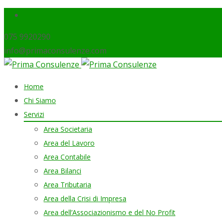
075 9920290
info@primaconsulenze.com
Skip
Home
to
Chi Siamo
content
Servizi
Area Societaria
Area del Lavoro
Area Contabile
Area Bilanci
Area Tributaria
Area della Crisi di Impresa
Area dell’Associazionismo e del No Profit