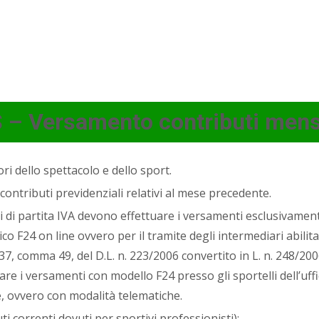
– Versamento contributi mensi
ri dello spettacolo e dello sport.
ontributi previdenziali relativi al mese precedente.
ri di partita IVA devono effettuare i versamenti esclusivament
o F24 on line ovvero per il tramite degli intermediari abilitat
37, comma 49, del D.L. n. 223/2006 convertito in L. n. 248/2006
re i versamenti con modello F24 presso gli sportelli dell’uff
e, ovvero con modalità telematiche.
ti correnti dovuti per sportivi professionisti);