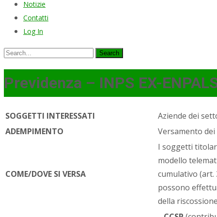
Notizie
Contatti
Log In
Search
for:
Previdenza – INPS EX-ENPALS 
SOGGETTI INTERESSATI
Aziende dei setto
ADEMPIMENTO
Versamento dei c
I soggetti titola
modello telematic
COME/DOVE SI VERSA
cumulativo (art. 
possono effettua
della riscossion
­
CCSP
(contribu