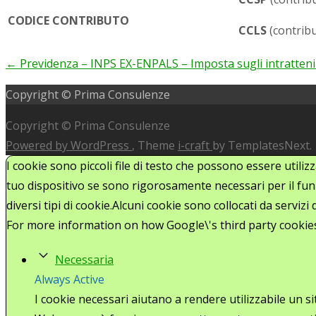
CODICE CONTRIBUTO
­
CCLS
(contribu
←
Previdenza – INPS EX-ENPALS – Imposta sugli intratten
Post
Copyright © Prima Consulenze
navigation
Copyright © Prima Consulenze
Powered by WordPress
, Theme
i-craft
by TemplatesNext.
I cookie sono piccoli file di testo che possono essere utiliz
tuo dispositivo se sono rigorosamente necessari per il funz
diversi tipi di cookie.Alcuni cookie sono collocati da serviz
For more information on how Google\'s third party cookie
Necessaria
Always Active
I cookie necessari aiutano a rendere utilizzabile un s