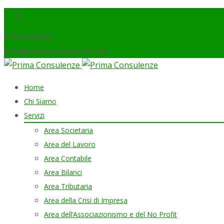
075 9920290
info@primaconsulenze.com
Skip
Home
to
Chi Siamo
content
Servizi
Area Societaria
Area del Lavoro
Area Contabile
Area Bilanci
Area Tributaria
Area della Crisi di Impresa
Area dell’Associazionismo e del No Profit