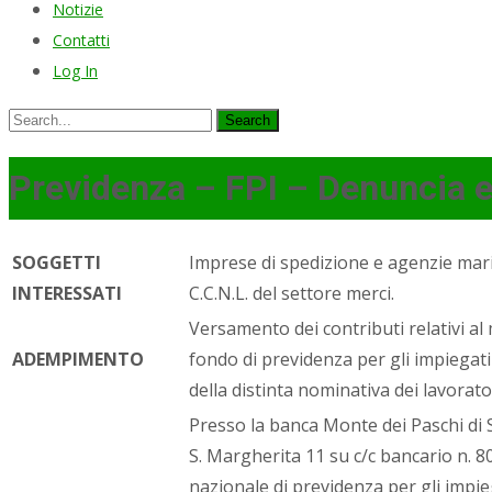
Notizie
Contatti
Log In
Search
for:
Previdenza – FPI – Denuncia e
SOGGETTI
Imprese di spedizione e agenzie mari
INTERESSATI
C.C.N.L. del settore merci.
Versamento dei contributi relativi al
ADEMPIMENTO
fondo di previdenza per gli impiegati
della distinta nominativa dei lavorator
Presso la banca Monte dei Paschi di Si
S. Margherita 11 su c/c bancario n. 8
nazionale di previdenza per gli impie