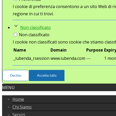
I cookie di preferenza consentono a un sito Web di ri
regione in cui ti trovi.
Non classificato
Non classificato
I cookie non classificati sono cookie che stiamo classif
Name
Domain
Purpose
Expir
_iubenda_rsession
www.iubenda.com
---
1 mon
Declino
Accetta tutto
MENU
Home
Chi Siamo
Servizi