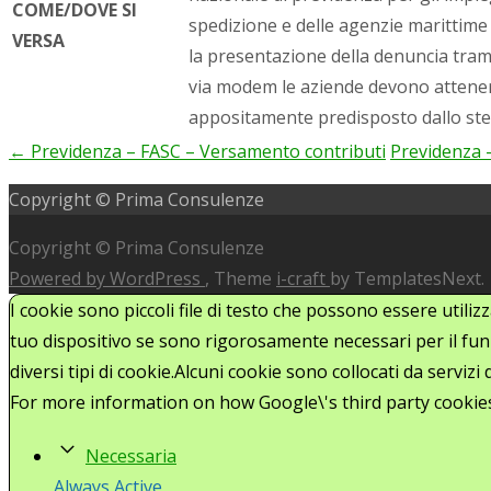
COME/DOVE SI
spedizione e delle agenzie marittime 
VERSA
la presentazione della denuncia tra
via modem le aziende devono attener
appositamente predisposto dallo st
←
Previdenza – FASC – Versamento contributi
Previdenza 
Post
Copyright © Prima Consulenze
navigation
Copyright © Prima Consulenze
Powered by WordPress
, Theme
i-craft
by TemplatesNext.
I cookie sono piccoli file di testo che possono essere utiliz
tuo dispositivo se sono rigorosamente necessari per il funz
diversi tipi di cookie.Alcuni cookie sono collocati da serviz
For more information on how Google\'s third party cookie
Necessaria
Always Active