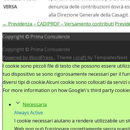
VERSA
denuncia delle contribuzioni dovrà e
alla Direzione Generale della Casagit.
←
Previdenza – CADIPROF – Versamento contributi
Previd
Post
Copyright © Prima Consulenze
navigation
Copyright © Prima Consulenze
Powered by WordPress
, Theme
i-craft
by TemplatesNext.
I cookie sono piccoli file di testo che possono essere utiliz
tuo dispositivo se sono rigorosamente necessari per il funz
diversi tipi di cookie.Alcuni cookie sono collocati da serviz
For more information on how Google\'s third party cookie
Necessaria
Always Active
I cookie necessari aiutano a rendere utilizzabile un s
Web non può funzionare correttamente senza questi