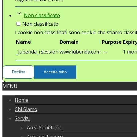
Non classificato
Non classificato
I cookie non classificati sono cookie che stiamo classif
Name
Domain
Purpose
Expir
_iubenda_rsession
www.iubenda.com
---
1 mon
Declino
Accetta tutto
MENU
Home
Chi Siamo
Servizi
Area Societaria
Area del Lavoro