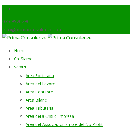
075 9920290
info@primaconsulenze.com
Skip
Home
to
Chi Siamo
content
Servizi
Area Societaria
Area del Lavoro
Area Contabile
Area Bilanci
Area Tributaria
Area della Crisi di Impresa
Area dell’Associazionismo e del No Profit