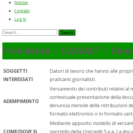
Notizie
Contatti
Log In
Search
for:
Previdenza – CASAGIT – Denun
SOGGETTI
Datori di lavoro che hanno alle propr
INTERESSATI
praticanti giornalisti.
Versamento dei contributi relativi al
contestuale presentazione della docu
ADEMPIMENTO
denuncia mensile delle retribuzioni d
formato elettronico o in formato cart
Mediante apposito modello di versam
COME/DOVE SI
sportello della Unicredit S.p.a. La doc