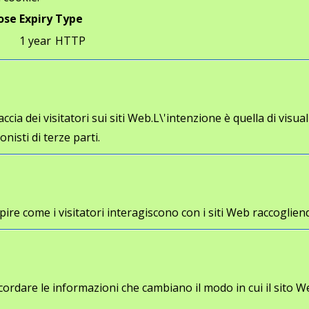
ose
Expiry
Type
1 year
HTTP
cia dei visitatori sui siti Web.L\'intenzione è quella di visua
onisti di terze parti.
a capire come i visitatori interagiscono con i siti Web racco
cordare le informazioni che cambiano il modo in cui il sito W