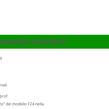
samento contributi
i
nali.
prof.
ps” del modello F24 nella