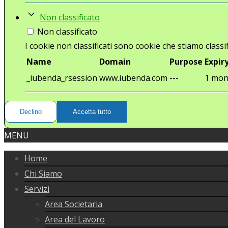
Non classificato
Non classificato
I cookie non classificati sono cookie che stiamo classif
Name
Domain
Purpose
Expir
_iubenda_rsession
www.iubenda.com
---
1 mon
Declino
Accetta tutto
MENU
Home
Chi Siamo
Servizi
Area Societaria
Area del Lavoro