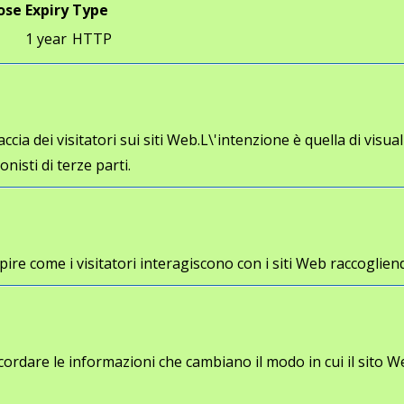
ose
Expiry
Type
1 year
HTTP
cia dei visitatori sui siti Web.L\'intenzione è quella di visua
onisti di terze parti.
a capire come i visitatori interagiscono con i siti Web racco
cordare le informazioni che cambiano il modo in cui il sito W