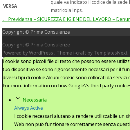
quale va indicato il codice della sed
VERSA
matricola Inps.
←
Previdenza – SICUREZZA E IGIENE DEL LAVORO – Denuncia
Post
Copyright © Prima Consulenze
navigation
Copyright © Prima Consulenze
Powered by WordPress
, Theme
i-craft
by TemplatesNext.
I cookie sono piccoli file di testo che possono essere utiliz
tuo dispositivo se sono rigorosamente necessari per il funz
diversi tipi di cookie.Alcuni cookie sono collocati da serviz
For more information on how Google\'s third party cookie
Necessaria
Always Active
I cookie necessari aiutano a rendere utilizzabile un s
Web non può funzionare correttamente senza questi