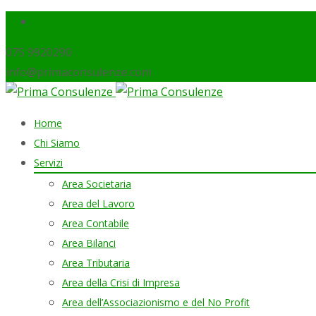
075 9920290
info@primaconsulenze.com
Skip
Home
to
Chi Siamo
content
Servizi
Area Societaria
Area del Lavoro
Area Contabile
Area Bilanci
Area Tributaria
Area della Crisi di Impresa
Area dell’Associazionismo e del No Profit