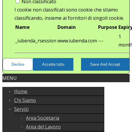
Non classificato
I cookie non classificati sono cookie che stiamo
classificando, insieme ai fornitori di singoli cookie.
Name
Domain
Purpose
Expir
1
_iubenda_rsession
www.iubenda.com
---
mont
Declino
Accetta tutto
Save And Accept
MENU
Home
Chi Siamo
Servizi
Area Societaria
Area del Lavoro