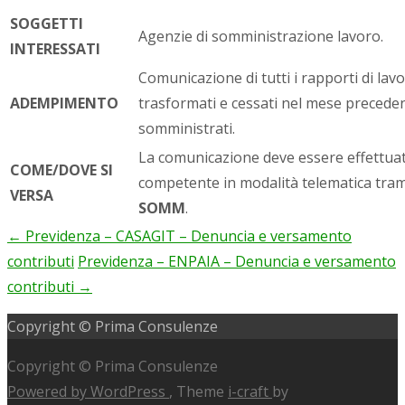
SOGGETTI
Agenzie di somministrazione lavoro.
INTERESSATI
Comunicazione di tutti i rapporti di lavo
ADEMPIMENTO
trasformati e cessati nel mese preceden
somministrati.
La comunicazione deve essere effettuat
COME/DOVE SI
competente in modalità telematica tra
VERSA
SOMM
.
←
Previdenza – CASAGIT – Denuncia e versamento
Post
contributi
Previdenza – ENPAIA – Denuncia e versamento
navigation
contributi
→
Copyright © Prima Consulenze
Copyright © Prima Consulenze
Powered by WordPress
, Theme
i-craft
by