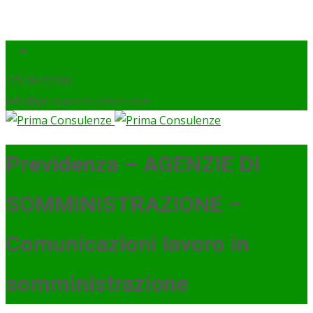
075 9920290
info@primaconsulenze.com
Previdenza – AGENZIE DI
SOMMINISTRAZIONE –
Comunicazioni lavoro in
somministrazione