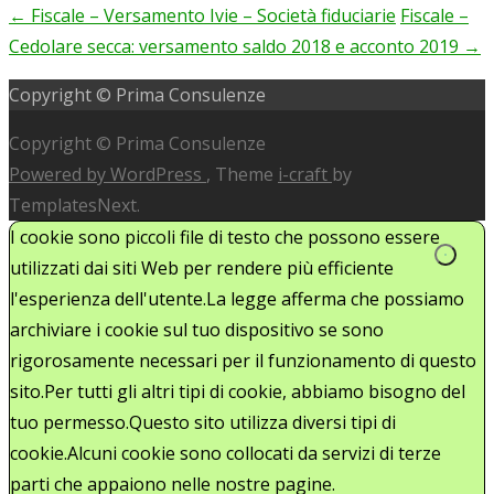
←
Fiscale – Versamento Ivie – Società fiduciarie
Fiscale –
Post
Cedolare secca: versamento saldo 2018 e acconto 2019
→
navigation
Copyright © Prima Consulenze
Copyright © Prima Consulenze
Powered by WordPress
, Theme
i-craft
by
TemplatesNext.
I cookie sono piccoli file di testo che possono essere
utilizzati dai siti Web per rendere più efficiente
l'esperienza dell'utente.La legge afferma che possiamo
archiviare i cookie sul tuo dispositivo se sono
rigorosamente necessari per il funzionamento di questo
sito.Per tutti gli altri tipi di cookie, abbiamo bisogno del
tuo permesso.Questo sito utilizza diversi tipi di
cookie.Alcuni cookie sono collocati da servizi di terze
parti che appaiono nelle nostre pagine.