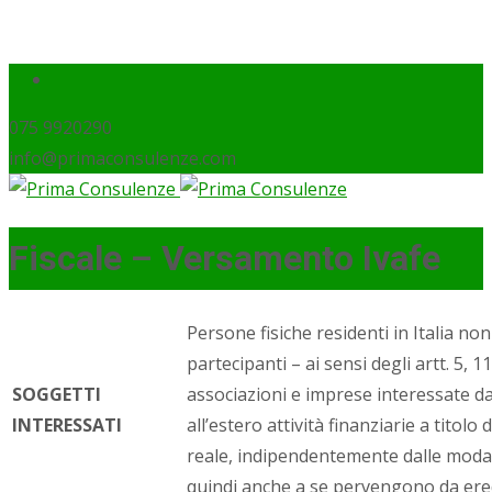
075 9920290
info@primaconsulenze.com
Fiscale – Versamento Ivafe
Persone fisiche residenti in Italia non 
partecipanti – ai sensi degli artt. 5, 1
SOGGETTI
associazioni e imprese interessate d
INTERESSATI
all’estero attività finanziarie a titolo 
reale, indipendentemente dalle modali
quindi anche a se pervengono da ered