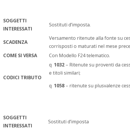
SOGGETTI
Sostituti d’imposta.
INTERESSATI
Versamento ritenute alla fonte su cess
SCADENZA
corrisposti o maturati nel mese prec
COME SI VERSA
Con Modello F24 telematico.
q
1032
– Ritenute su proventi da cess
e titoli similari;
CODICI TRIBUTO
q
1058
– ritenute su plusvalenze cess
SOGGETTI
Sostituti d’imposta
INTERESSATI