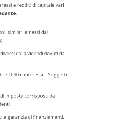
essi e redditi di capitale vari
edente
.
oli similari emessi dai
;
 diversi dai dividendi dovuti da
odice 1030 e interessi – Soggetti
 di imposta corrisposti da
enti;
i a garanzia di finanziamenti.