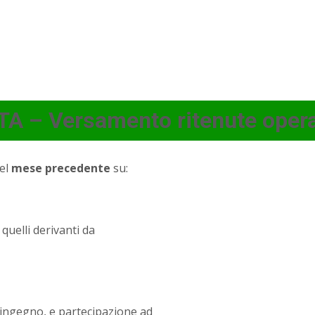
A – Versamento ritenute operat
nel
mese precedente
su:
quelli derivanti da
l’ingegno, e partecipazione ad