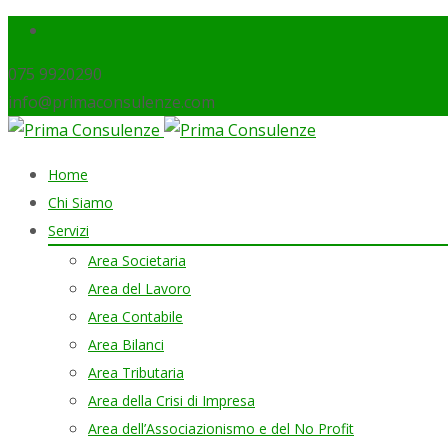
075 9920290
info@primaconsulenze.com
Skip
Home
to
Chi Siamo
content
Servizi
Area Societaria
Area del Lavoro
Area Contabile
Area Bilanci
Area Tributaria
Area della Crisi di Impresa
Area dell’Associazionismo e del No Profit