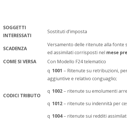
SOGGETTI
Sostituti d’imposta
INTERESSATI
Versamento delle ritenute alla fonte 
SCADENZA
ed assimilati corrisposti nel
mese pr
COME SI VERSA
Con Modello F24 telematico
q
1001
– Ritenute su retribuzioni, pen
aggiuntive e relativo conguaglio;
q
1002
– ritenute su emolumenti arret
CODICI TRIBUTO
q
1012
– ritenute su indennità per ce
q
1004
– ritenute sui redditi assimilat