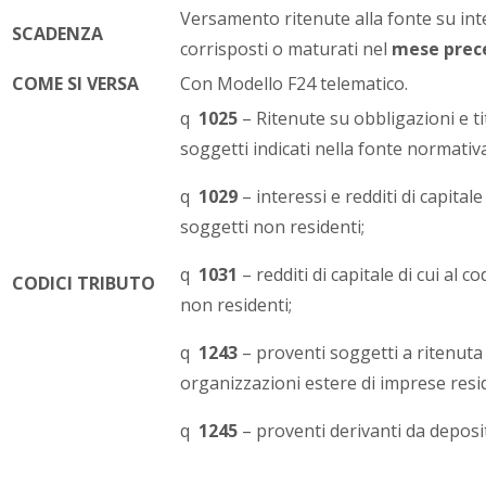
Versamento ritenute alla fonte su inter
SCADENZA
corrisposti o maturati nel
mese prec
COME SI VERSA
Con Modello F24 telematico.
q
1025
– Ritenute su obbligazioni e tit
soggetti indicati nella fonte normativa
q
1029
– interessi e redditi di capitale
soggetti non residenti;
q
1031
– redditi di capitale di cui al c
CODICI TRIBUTO
non residenti;
q
1243
– proventi soggetti a ritenuta
organizzazioni estere di imprese resid
q
1245
– proventi derivanti da deposit