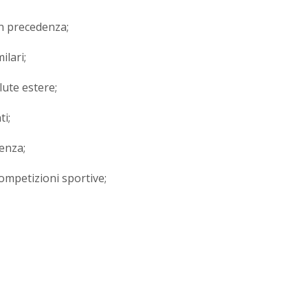
 in precedenza;
ilari;
lute estere;
ti;
enza;
competizioni sportive;