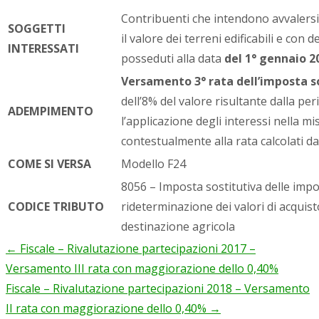
Contribuenti che intendono avvalersi 
SOGGETTI
il valore dei terreni edificabili e con 
INTERESSATI
posseduti alla data
del 1° gennaio 
Versamento 3° rata dell’imposta s
dell’8% del valore risultante dalla per
ADEMPIMENTO
l’applicazione degli interessi nella 
contestualmente alla rata calcolati da
COME SI VERSA
Modello F24
8056 – Imposta sostitutiva delle impos
CODICE TRIBUTO
rideterminazione dei valori di acquisto
destinazione agricola
←
Fiscale – Rivalutazione partecipazioni 2017 –
Post
Versamento III rata con maggiorazione dello 0,40%
navigation
Fiscale – Rivalutazione partecipazioni 2018 – Versamento
II rata con maggiorazione dello 0,40%
→