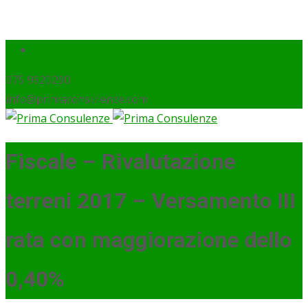
075 9920290
info@primaconsulenze.com
Fiscale – Rivalutazione
terreni 2017 – Versamento III
rata con maggiorazione dello
0,40%