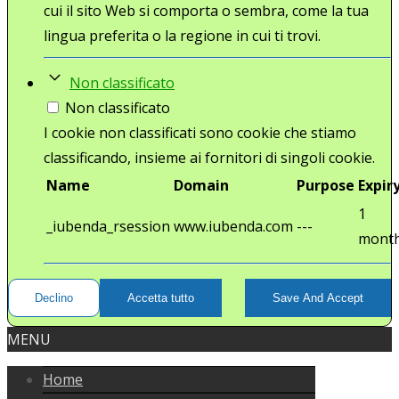
cui il sito Web si comporta o sembra, come la tua
lingua preferita o la regione in cui ti trovi.
Non classificato
Non classificato
I cookie non classificati sono cookie che stiamo
classificando, insieme ai fornitori di singoli cookie.
Name
Domain
Purpose
Expir
1
_iubenda_rsession
www.iubenda.com
---
mont
Declino
Accetta tutto
Save And Accept
MENU
Home