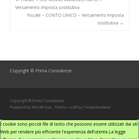
Post
Versamento imposta sostitutiva
Fiscale – CONTO UNICO – Versamento imposta
navigation
sostitutiva
→
Copyright © Prima Consulenze
Copyright © Prima Consulenze
Powered by WordPress
, Theme
i-craft
by TemplatesNext.
I cookie sono piccoli file di testo che possono essere utilizzati dai siti
Web per rendere più efficiente l'esperienza dell'utente.La legge