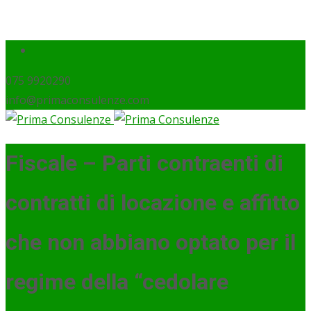
075 9920290
info@primaconsulenze.com
Fiscale – Parti contraenti di
contratti di locazione e affitto
che non abbiano optato per il
regime della “cedolare