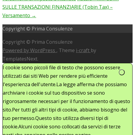
navigation
SULLE TRANSAZIONI FINANZIARIE (Tobin Tax) –
Versamento
→
Copyright © Prima Consulenze
Copyright © Prima Consulenze
Powered by WordPress
, Theme
i-craft
by
TemplatesNext.
I cookie sono piccoli file di testo che possono essere
utilizzati dai siti Web per rendere più efficiente
l'esperienza dell'utente.La legge afferma che possiamo
archiviare i cookie sul tuo dispositivo se sono
rigorosamente necessari per il funzionamento di questo
sito.Per tutti gli altri tipi di cookie, abbiamo bisogno del
tuo permesso.Questo sito utilizza diversi tipi di
cookie.Alcuni cookie sono collocati da servizi di terze
parti che appaiono nelle nostre pagine.