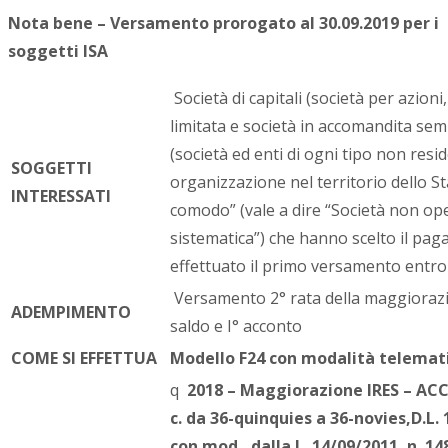
Nota bene – Versamento prorogato al 30.09.2019 per i
soggetti ISA
Società di capitali (società per azioni
limitata e società in accomandita semp
(società ed enti di ogni tipo non resid
SOGGETTI
organizzazione nel territorio dello Sta
INTERESSATI
comodo” (vale a dire “Società non ope
sistematica”) che hanno scelto il pa
effettuato il primo versamento entro i
Versamento 2° rata della maggiorazio
ADEMPIMENTO
saldo e I° acconto
COME SI EFFETTUA
Modello F24 con modalità telemat
q
2018 – Maggiorazione IRES – AC
c. da 36-quinquies a 36-novies,D.L. 
con mod., dalla L. 14/09/2011, n. 14