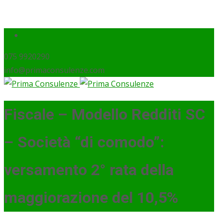
075 9920290
info@primaconsulenze.com
Fiscale – Modello Redditi SC
– Società “di comodo”:
versamento 2° rata della
maggiorazione del 10,5%