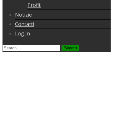
Profit
Notizie
Contatti
Log In
Search
for: