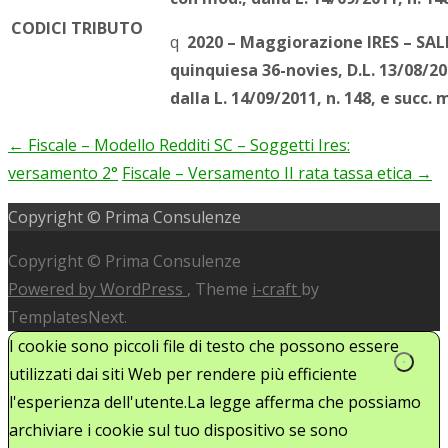
CODICI TRIBUTO
q
2020 – Maggiorazione IRES – SALDO
quinquiesa 36-novies, D.L. 13/08/20
dalla L. 14/09/2011, n. 148, e succ. 
←
Fiscale – Modello Redditi SC – Soggetti Ires:
Post
versamento 2°
Fiscale – Versamento II rata tassa etica
→
navigation
Copyright © Prima Consulenze
Copyright © Prima Consulenze
Powered by WordPress
, Theme
i-craft
by
TemplatesNext.
I cookie sono piccoli file di testo che possono essere
utilizzati dai siti Web per rendere più efficiente
l'esperienza dell'utente.La legge afferma che possiamo
archiviare i cookie sul tuo dispositivo se sono