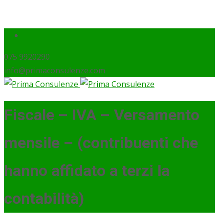
075 9920290
info@primaconsulenze.com
Fiscale – IVA – Versamento
mensile – (contribuenti che
hanno affidato a terzi la
contabilità)