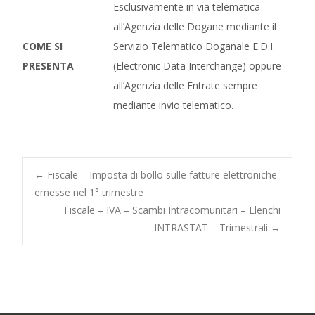
Esclusivamente in via telematica
all’Agenzia delle Dogane mediante il
COME SI
Servizio Telematico Doganale E.D.I.
PRESENTA
(Electronic Data Interchange) oppure
all’Agenzia delle Entrate sempre
mediante invio telematico.
Post
←
Fiscale – Imposta di bollo sulle fatture elettroniche
emesse nel 1° trimestre
Fiscale – IVA – Scambi Intracomunitari – Elenchi
navigation
INTRASTAT – Trimestrali
→