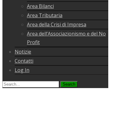
Area Bilanci
Area Tributaria
Area della Crisi di Impresa
Area dell’Associazionismo e del No
Profit
Notizie
Contatti
Log In
Search
for: