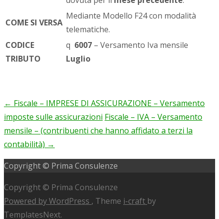
Mediante Modello F24 con modalità
COME SI VERSA
telematiche.
CODICE
q
6007
– Versamento Iva mensile
TRIBUTO
Luglio
←
Fiscale – IMPRESE DI ASSICURAZIONE – Versamento
Post
imposte sulle assicurazioni
Fiscale – IVA – Versamento
navigation
mensile – (contribuenti che hanno affidato a terzi la
contabilità)
→
Copyright © Prima Consulenze
Copyright © Prima Consulenze
Powered by WordPress
, Theme
i-craft
by
TemplatesNext.