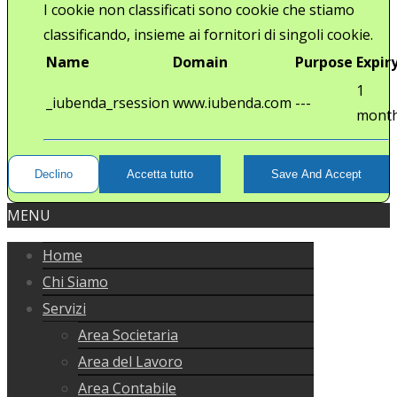
I cookie non classificati sono cookie che stiamo
classificando, insieme ai fornitori di singoli cookie.
Name
Domain
Purpose
Expir
1
_iubenda_rsession
www.iubenda.com
---
mont
Declino
Accetta tutto
Save And Accept
MENU
Home
Chi Siamo
Servizi
Area Societaria
Area del Lavoro
Area Contabile