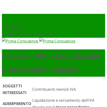
075 9920290
info@primaconsulenze.com
Fiscale – IVA – Liquidazione
e versamento mensile
SOGGETTI
Contribuenti mensili IVA.
INTERESSATI
Liquidazione e versamento dell’IVA
ADEMPIMENTO
dovuta per il
mese precedente
.