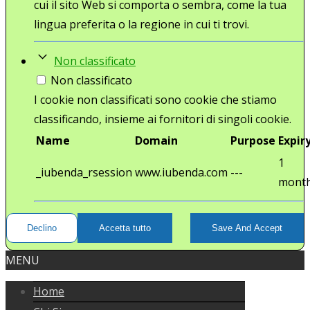
cui il sito Web si comporta o sembra, come la tua
lingua preferita o la regione in cui ti trovi.
Non classificato
Non classificato
I cookie non classificati sono cookie che stiamo
classificando, insieme ai fornitori di singoli cookie.
Name
Domain
Purpose
Expir
1
_iubenda_rsession
www.iubenda.com
---
mont
Declino
Accetta tutto
Save And Accept
MENU
Home