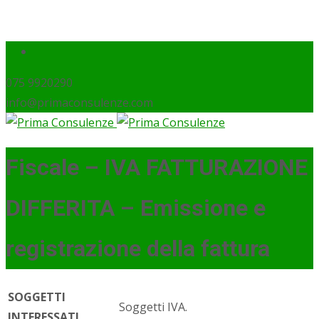
075 9920290
info@primaconsulenze.com
Fiscale – IVA FATTURAZIONE
DIFFERITA – Emissione e
registrazione della fattura
SOGGETTI
Soggetti IVA.
INTERESSATI