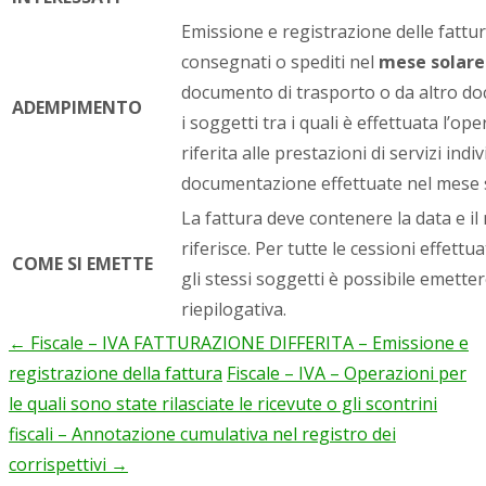
Emissione e registrazione delle fatture
consegnati o spediti nel
mese solare
documento di trasporto o da altro do
ADEMPIMENTO
i soggetti tra i quali è effettuata l’o
riferita alle prestazioni di servizi ind
documentazione effettuate nel mese 
La fattura deve contenere la data e il
riferisce. Per tutte le cessioni effett
COME SI EMETTE
gli stessi soggetti è possibile emette
riepilogativa.
←
Fiscale – IVA FATTURAZIONE DIFFERITA – Emissione e
Post
registrazione della fattura
Fiscale – IVA – Operazioni per
navigation
le quali sono state rilasciate le ricevute o gli scontrini
fiscali – Annotazione cumulativa nel registro dei
corrispettivi
→