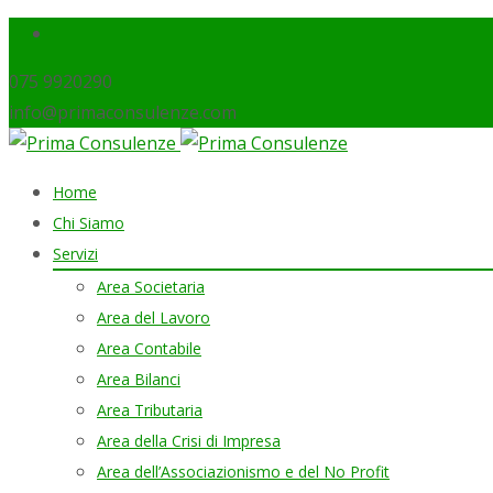
075 9920290
info@primaconsulenze.com
Skip
Home
to
Chi Siamo
content
Servizi
Area Societaria
Area del Lavoro
Area Contabile
Area Bilanci
Area Tributaria
Area della Crisi di Impresa
Area dell’Associazionismo e del No Profit