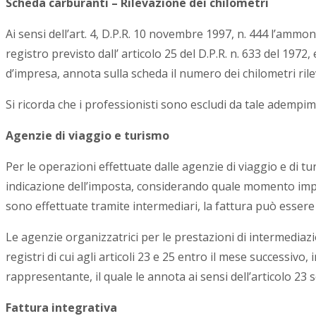
Scheda carburanti – Rilevazione dei chilometri
Ai sensi dell’art. 4, D.P.R. 10 novembre 1997, n. 444 l’amm
registro previsto dall’ articolo 25 del D.P.R. n. 633 del 1972,
d’impresa, annota sulla scheda il numero dei chilometri rileva
Si ricorda che i professionisti sono escludi da tale adempi
Agenzie di viaggio e turismo
Per le operazioni effettuate dalle agenzie di viaggio e di tu
indicazione dell’imposta, considerando quale momento imposi
sono effettuate tramite intermediari, la fattura può esser
Le agenzie organizzatrici per le prestazioni di intermediaz
registri di cui agli articoli 23 e 25 entro il mese successivo
rappresentante, il quale le annota ai sensi dell’articolo 23 
Fattura integrativa