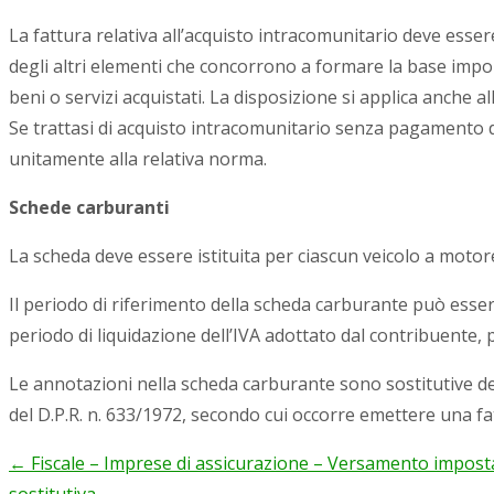
La fattura relativa all’acquisto intracomunitario deve esse
degli altri elementi che concorrono a formare la base impon
beni o servizi acquistati. La disposizione si applica anche al
Se trattasi di acquisto intracomunitario senza pagamento de
unitamente alla relativa norma.
Schede carburanti
La scheda deve essere istituita per ciascun veicolo a motore u
Il periodo di riferimento della scheda carburante può esse
periodo di liquidazione dell’IVA adottato dal contribuente,
Le annotazioni nella scheda carburante sono sostitutive de
del D.P.R. n. 633/1972, secondo cui occorre emettere una fa
←
Fiscale – Imprese di assicurazione – Versamento imposta
Post
sostitutiva
→