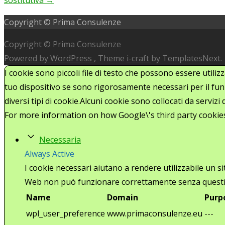
navigation
Copyright © Prima Consulenze
Copyright © Prima Consulenze
Powered by WordPress
, Theme
i-craft
by TemplatesNext.
I cookie sono piccoli file di testo che possono essere utiliz
tuo dispositivo se sono rigorosamente necessari per il funz
diversi tipi di cookie.Alcuni cookie sono collocati da serviz
For more information on how Google\'s third party cookie
Necessaria
Always Active
I cookie necessari aiutano a rendere utilizzabile un s
Web non può funzionare correttamente senza questi
Name
Domain
Purp
wpl_user_preference
www.primaconsulenze.eu
---