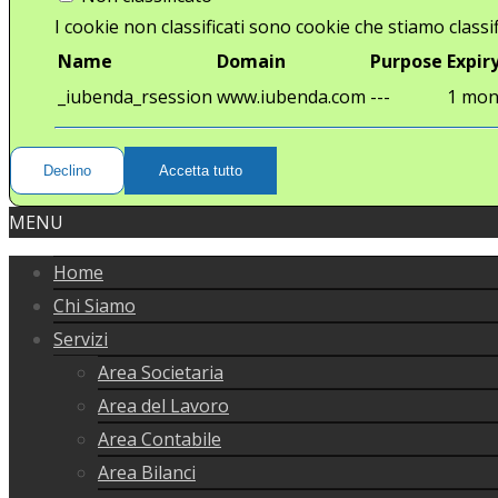
I cookie non classificati sono cookie che stiamo classif
Name
Domain
Purpose
Expir
_iubenda_rsession
www.iubenda.com
---
1 mon
Declino
Accetta tutto
MENU
Home
Chi Siamo
Servizi
Area Societaria
Area del Lavoro
Area Contabile
Area Bilanci