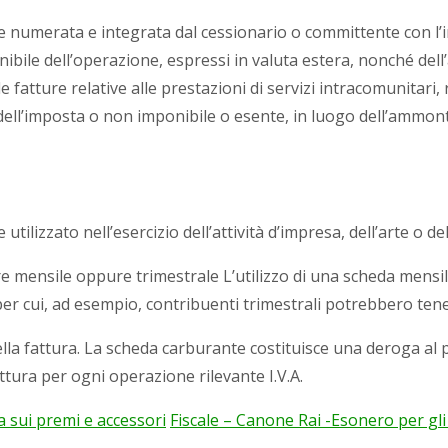
re numerata e integrata dal cessionario o committente con l’i
ibile dell’operazione, espressi in valuta estera, nonché dell
le fatture relative alle prestazioni di servizi intracomunitari,
ll’imposta o non imponibile o esente, in luogo dell’ammontar
tilizzato nell’esercizio dell’attività d’impresa, dell’arte o de
re mensile oppure trimestrale L’utilizzo di una scheda mensi
 per cui, ad esempio, contribuenti trimestrali potrebbero ten
lla fattura. La scheda carburante costituisce una deroga al 
ttura per ogni operazione rilevante I.V.A.
 sui premi e accessori
Fiscale – Canone Rai -Esonero per gl