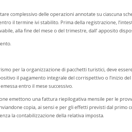
ontare complessivo delle operazioni annotate su ciascuna sch
 entro il termine ivi stabilito. Prima della registrazione, l’inte
bile, alla fine del mese o del trimestre, dall’ apposito dispos
mento.
rismo per la organizzazione di pacchetti turistici, deve esser
tivo il pagamento integrale del corrispettivo o l’inizio del
e emessa entro il mese successivo.
ione emettono una fattura riepilogativa mensile per le provv
, inviandone copia, ai sensi e per gli effetti previsti dal primo
senza la contabilizzazione della relativa imposta.