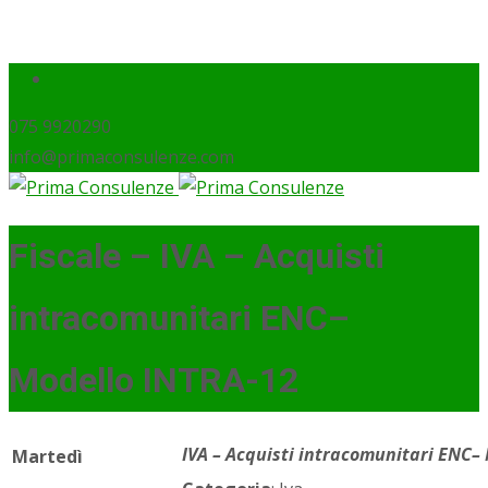
075 9920290
info@primaconsulenze.com
Fiscale – IVA – Acquisti
intracomunitari ENC–
Modello INTRA-12
IVA – Acquisti intracomunitari ENC–
Martedì