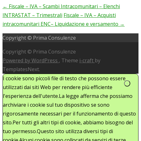
←
Fiscale – IVA – Scambi Intracomunitari – Elenchi
Post
INTRASTAT – Trimestrali
Fiscale – IVA – Acquisti
navigation
intracomunitari ENC– Liquidazione e versamento
→
Copyright © Prima Consulenze
Copyright © Prima Consulenze
Powered by WordPress
, Theme
i-craft
by
TemplatesNext.
I cookie sono piccoli file di testo che possono essere
utilizzati dai siti Web per rendere più efficiente
l'esperienza dell'utente.La legge afferma che possiamo
archiviare i cookie sul tuo dispositivo se sono
rigorosamente necessari per il funzionamento di questo
sito.Per tutti gli altri tipi di cookie, abbiamo bisogno del
tuo permesso.Questo sito utilizza diversi tipi di
cookie.Alcuni cookie sono collocati da servizi di terze