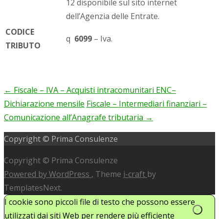
12 disponibile sul sito internet
dell’Agenzia delle Entrate.
CODICE
q
6099
– Iva.
TRIBUTO
←
Fiscale – IVA – Acquisti intracomunitari ENC–
Post
Dichiarazione mensile
Fiscale – Intermediari finanziari –
navigation
Comunicazione all’Anagrafe tributaria
→
Copyright © Prima Consulenze
Copyright © Prima Consulenze
Powered by WordPress
, Theme
i-craft
by
TemplatesNext.
I cookie sono piccoli file di testo che possono essere
utilizzati dai siti Web per rendere più efficiente