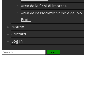
Area della Crisi di Impresa
Area dell’Associazionismo e del No
Profit
Notizie
Contatti
Log In
Search
for: