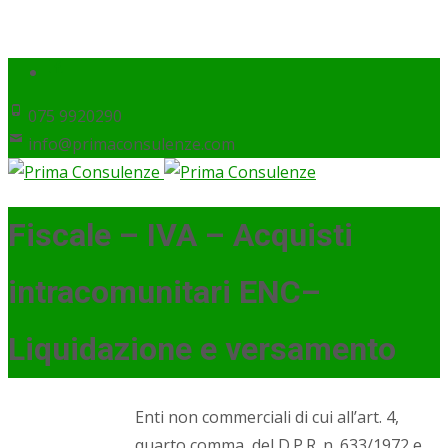
075 9920290
info@primaconsulenze.com
Fiscale – IVA – Acquisti
intracomunitari ENC–
Liquidazione e versamento
Enti non commerciali di cui all’art. 4,
quarto comma, del D.P.R. n. 633/1972 e