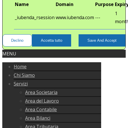
Name
Domain
Purpose
Expir
1
_iubenda_rsession
www.iubenda.com
---
mont
Declino
Accetta tutto
Save And Accept
MENU
Home
Chi Siamo
Servizi
Area Societaria
Area del Lavoro
Area Contabile
Area Bilanci
Area Tributaria