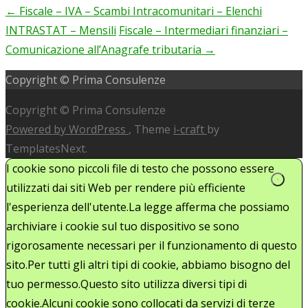
←
Fiscale – IVA – Scambi Intracomunitari – Elenchi
Post
INTRASTAT – Mensili
Fiscale – Intermediari finanziari –
navigation
Comunicazione all’Anagrafe tributaria
→
Copyright © Prima Consulenze
Copyright © Prima Consulenze
Powered by WordPress
, Theme
i-craft
by
TemplatesNext.
I cookie sono piccoli file di testo che possono essere
utilizzati dai siti Web per rendere più efficiente
l'esperienza dell'utente.La legge afferma che possiamo
archiviare i cookie sul tuo dispositivo se sono
rigorosamente necessari per il funzionamento di questo
sito.Per tutti gli altri tipi di cookie, abbiamo bisogno del
tuo permesso.Questo sito utilizza diversi tipi di
cookie.Alcuni cookie sono collocati da servizi di terze