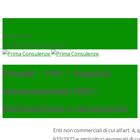
075 9920290
info@primaconsulenze.com
Fiscale – IVA – Acquisti
intracomunitari ENC–
Dichiarazione e versamento
Enti non commerciali di cui all’art. 4,
633/1972 e agricoltori esonerati di cu