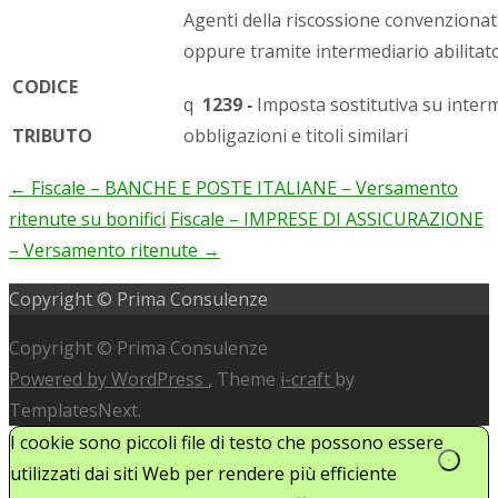
Agenti della riscossione convenzionati
oppure tramite intermediario abilitat
CODICE
q
1239
‐
Imposta sostitutiva su interm
TRIBUTO
obbligazioni e titoli similari
←
Fiscale – BANCHE E POSTE ITALIANE – Versamento
Post
ritenute su bonifici
Fiscale – IMPRESE DI ASSICURAZIONE
navigation
– Versamento ritenute
→
Copyright © Prima Consulenze
Copyright © Prima Consulenze
Powered by WordPress
, Theme
i-craft
by
TemplatesNext.
I cookie sono piccoli file di testo che possono essere
utilizzati dai siti Web per rendere più efficiente