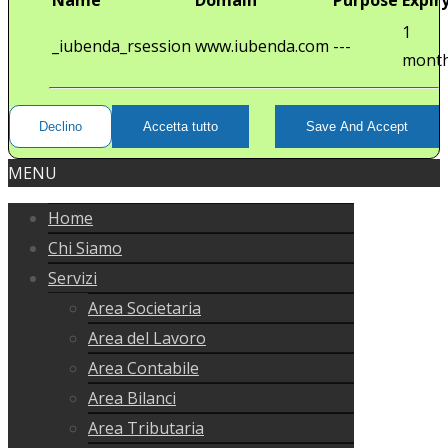
1
_iubenda_rsession
www.iubenda.com
---
mont
Declino
Accetta tutto
Save And Accept
MENU
Home
Chi Siamo
Servizi
Area Societaria
Area del Lavoro
Area Contabile
Area Bilanci
Area Tributaria