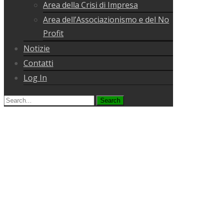
Area della Crisi di Impresa
Area dell’Associazionismo e del No
Profit
Notizie
Contatti
Log In
Search
for: