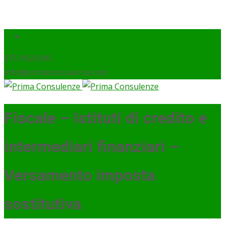
075 9920290
info@primaconsulenze.com
Fiscale – Istituti di credito e
intermediari finanziari –
Versamento imposta
sostitutiva