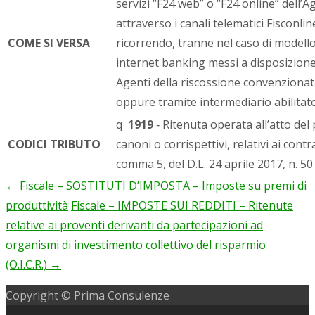
servizi “F24 web” o “F24 online” dell’A
attraverso i canali telematici Fisconli
COME SI VERSA
ricorrendo, tranne nel caso di modello 
internet banking messi a disposizione
Agenti della riscossione convenzionati
oppure tramite intermediario abilitat
q
1919
‐ Ritenuta operata all’atto del
CODICI TRIBUTO
canoni o corrispettivi, relativi ai contr
comma 5, del D.L. 24 aprile 2017, n. 50
←
Fiscale – SOSTITUTI D’IMPOSTA – Imposte su premi di
Post
produttività
Fiscale – IMPOSTE SUI REDDITI – Ritenute
navigation
relative ai proventi derivanti da partecipazioni ad
organismi di investimento collettivo del risparmio
(O.I.C.R.)
→
Copyright © Prima Consulenze