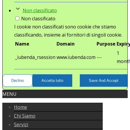
Non classificato
Non classificato
I cookie non classificati sono cookie che stiamo
classificando, insieme ai fornitori di singoli cookie.
Name
Domain
Purpose
Expir
1
_iubenda_rsession
www.iubenda.com
---
mont
Declino
Accetta tutto
Save And Accept
MENU
Home
Chi Siamo
Servizi