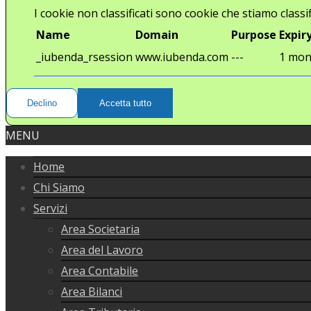
I cookie non classificati sono cookie che stiamo classif
Name
Domain
Purpose
Expir
_iubenda_rsession
www.iubenda.com
---
1 mon
Declino
Accetta tutto
MENU
Home
Chi Siamo
Servizi
Area Societaria
Area del Lavoro
Area Contabile
Area Bilanci