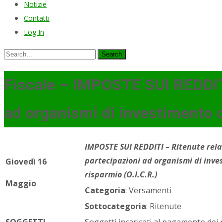
Notizie
Contatti
Log In
Search
for:
Fiscale – IMPOSTE SUI REDDITI 
ad organismi di investimento co
IMPOSTE SUI REDDITI – Ritenute rela
partecipazioni ad organismi di inves
Giovedì 16
risparmio (O.I.C.R.)
Maggio
Categoria
: Versamenti
Sottocategoria
: Ritenute
SOGGETTI
Soggetti incaricati al pagamento dei 