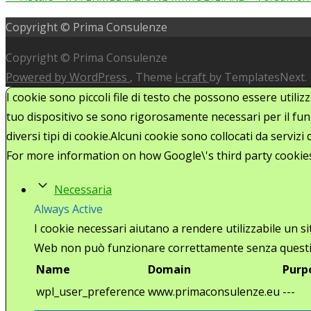
Post
Copyright © Prima Consulenze
navigation
Copyright © Prima Consulenze
Powered by WordPress
, Theme
i-craft
by TemplatesNext.
I cookie sono piccoli file di testo che possono essere utiliz
tuo dispositivo se sono rigorosamente necessari per il funz
diversi tipi di cookie.Alcuni cookie sono collocati da serviz
For more information on how Google\'s third party cookie
Necessaria
Always Active
I cookie necessari aiutano a rendere utilizzabile un s
Web non può funzionare correttamente senza questi
Name
Domain
Purp
wpl_user_preference
www.primaconsulenze.eu
---