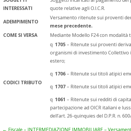
INTERESSATI
quote relative agli O.I.C.R.
Versamento ritenute sui proventi deriv
ADEMPIMENTO
mese precedente.
COME SI VERSA
Mediante Modello F24 con modalità t
q
1705
– Ritenute sui proventi deriva
organismi di investimento Collettivo in
estero;
q
1706
– Ritenute sui titoli atipici em
CODICI TRIBUTO
q
1707
– Ritenute sui titoli atipici e
q
1061
– Ritenute sui redditi di capita
partecipazione ad OICR italiani e luss
dell’art. 26-quinquies del D.P.R. n. 60
←
Fiscale – INTERMEDIAZIONE IMMOBILIARE – Versament