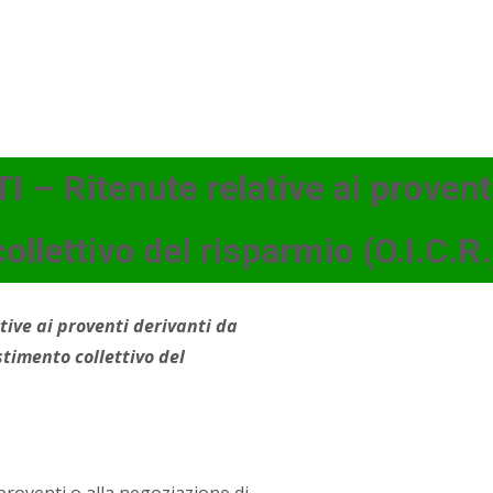
– Ritenute relative ai proventi
llettivo del risparmio (O.I.C.R.
tive ai proventi derivanti da
timento collettivo del
proventi o alla negoziazione di