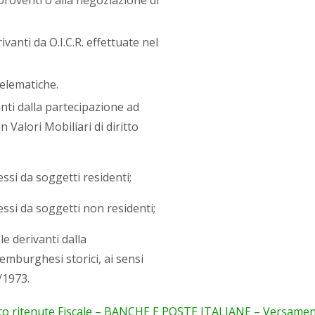
anti da O.I.C.R. effettuate nel
elematiche.
nti dalla partecipazione ad
 Valori Mobiliari di diritto
essi da soggetti residenti;
messi da soggetti non residenti;
le derivanti dalla
emburghesi storici, ai sensi
0/1973.
o ritenute
Fiscale – BANCHE E POSTE ITALIANE – Versamento