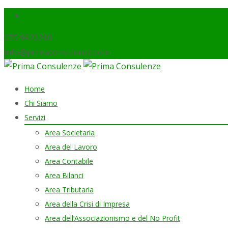
075 9920290
info@primaconsulenze.com
Skip
Home
to
Chi Siamo
content
Servizi
Area Societaria
Area del Lavoro
Area Contabile
Area Bilanci
Area Tributaria
Area della Crisi di Impresa
Area dell’Associazionismo e del No Profit