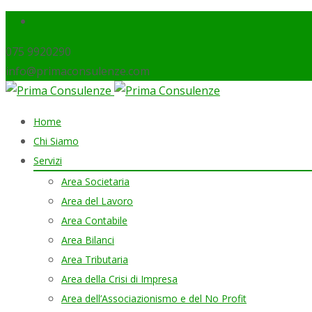
075 9920290
info@primaconsulenze.com
Skip
Home
to
Chi Siamo
content
Servizi
Area Societaria
Area del Lavoro
Area Contabile
Area Bilanci
Area Tributaria
Area della Crisi di Impresa
Area dell’Associazionismo e del No Profit