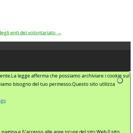
 degli enti del volontariato
→
'utente.La legge afferma che possiamo archiviare i cookie sul
abbiamo bisogno del tuo permesso.Questo sito utilizza
ngs
agina e l\'accesso alle aree sicure del sito Web.Il sito