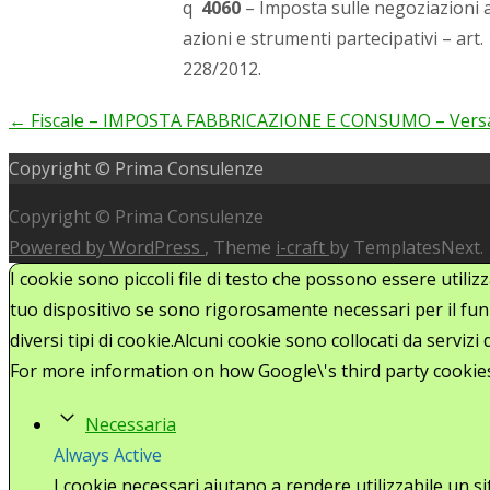
q
4060
– Imposta sulle negoziazioni a
azioni e strumenti partecipativi – art
228/2012.
←
Fiscale – IMPOSTA FABBRICAZIONE E CONSUMO – Ver
Post
Copyright © Prima Consulenze
navigation
Copyright © Prima Consulenze
Powered by WordPress
, Theme
i-craft
by TemplatesNext.
I cookie sono piccoli file di testo che possono essere utiliz
tuo dispositivo se sono rigorosamente necessari per il funz
diversi tipi di cookie.Alcuni cookie sono collocati da serviz
For more information on how Google\'s third party cookie
Necessaria
Always Active
I cookie necessari aiutano a rendere utilizzabile un s