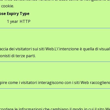
 cookie.
ose
Expiry
Type
1 year
HTTP
cia dei visitatori sui siti Web.L\'intenzione è quella di visua
onisti di terze parti.
a capire come i visitatori interagiscono con i siti Web racco
cordare le informazioni che cambiano il modo in cui il sito W