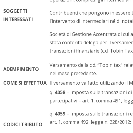
SOGGETTI
Contribuenti che pongono in essere t
INTERESSATI
l’intervento di intermediari né di notai
Società di Gestione Accentrata di cui al
stata conferita delega per il versamen
transazioni finanziarie (c.d. Tobin Tax
Versamento della c.d. “Tobin tax” rela
ADEMPIMENTO
nel mese precedente.
COME SI EFFETTUA
Il versamento va fatto utilizzando il 
q
4058
– Imposta sulle transazioni di 
partecipativi – art. 1, comma 491, leg
q
4059
– Imposta sulle transazioni rel
art. 1, comma 492, legge n. 228/2012;
CODICI TRIBUTO