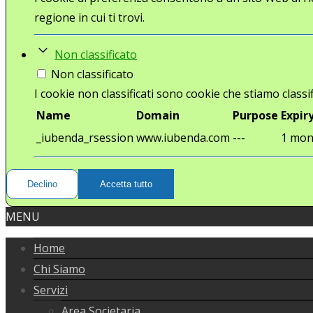
regione in cui ti trovi.
Non classificato
Non classificato
I cookie non classificati sono cookie che stiamo classif
Name
Domain
Purpose
Expir
_iubenda_rsession
www.iubenda.com
---
1 mon
Declino
Accetta tutto
MENU
Home
Chi Siamo
Servizi
Area Societaria