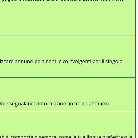
lizzare annunci pertinenti e coinvolgenti per il singolo
gliendo e segnalando informazioni in modo anonimo.
eb si comporta o sembra, come la tua lingua preferita o la