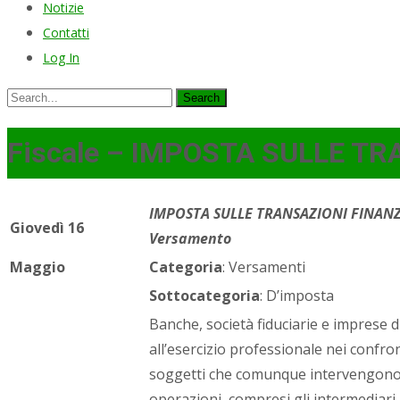
Notizie
Contatti
Log In
Search
for:
Fiscale – IMPOSTA SULLE TRA
IMPOSTA SULLE TRANSAZIONI FINANZI
Giovedì 16
Versamento
Maggio
Categoria
: Versamenti
Sottocategoria
: D’imposta
Banche, società fiduciarie e imprese d
all’esercizio professionale nei confro
soggetti che comunque intervengono 
operazioni, compresi gli intermediari 