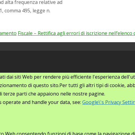
d alta frequenza relative ad
. 1, comma 495, legge n.
samento
Fiscale – Rettifica agli errori di iscrizione nell’elenco
zati dai siti Web per rendere più efficiente l'esperienza dell
ionamento di questo sito.Per tutti gli altri tipi di cookie, 
i di terze parti che appaiono nelle nostre pagine.
s operate and handle your data, see:
Google\'s Privacy Setti
ito Web consentendo funzioni di base come la navigazione di p