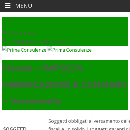
MENU
075 9920290
info@primaconsulenze.com
Fiscale – IMPOSTA
FABBRICAZIONE E CONSUMO
– Versamento
Soggetti obbligati al versamento delle 
SOGGETTI
fiscali e, in solido, i soggetti garanti