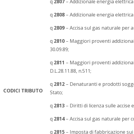
q
2807
– Addizionale energia elettrica 
q
2808
– Addizionale energia elettrica D
q
2809
– Accisa sul gas naturale per 
q
2810
– Maggiori proventi addizionali
30.09.89;
q
2811
– Maggiori proventi addizionali
D.L.28.11.88, n.511;
q
2812
– Denaturanti e prodotti sogget
CODICI TRIBUTO
Stato;
q
2813
– Diritti di licenza sulle accis
q
2814
– Accisa sul gas naturale per 
q
2815
– Imposta di fabbricazione sui s