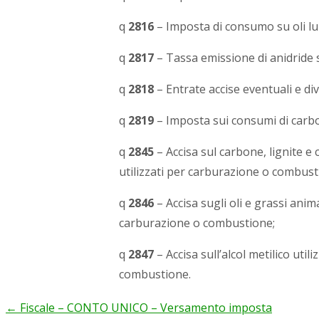
q
2816
– Imposta di consumo su oli lub
q
2817
– Tassa emissione di anidride s
q
2818
– Entrate accise eventuali e div
q
2819
– Imposta sui consumi di carbon
q
2845
– Accisa sul carbone, lignite e 
utilizzati per carburazione o combust
q
2846
– Accisa sugli oli e grassi anima
carburazione o combustione;
q
2847
– Accisa sull’alcol metilico uti
combustione.
←
Fiscale – CONTO UNICO – Versamento imposta
Post