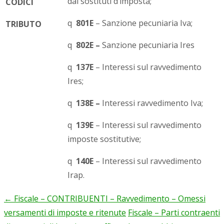
dai sostituti d’imposta;
CODICI
q
801E
– Sanzione pecuniaria Iva;
TRIBUTO
q
802E
–
Sanzione pecuniaria Ires
q
137E
– Interessi sul ravvedimento
Ires;
q
138E
–
Interessi ravvedimento Iva;
q
139E
– Interessi sul ravvedimento
imposte sostitutive;
q
140E
– Interessi sul ravvedimento
Irap.
←
Fiscale – CONTRIBUENTI – Ravvedimento – Omessi
Post
versamenti di imposte e ritenute
Fiscale – Parti contraenti
navigation