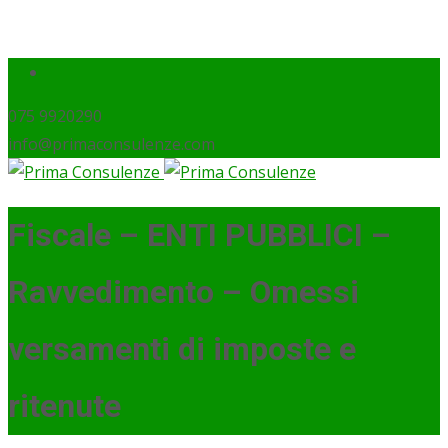
075 9920290
info@primaconsulenze.com
Fiscale – ENTI PUBBLICI –
Ravvedimento – Omessi
versamenti di imposte e
ritenute