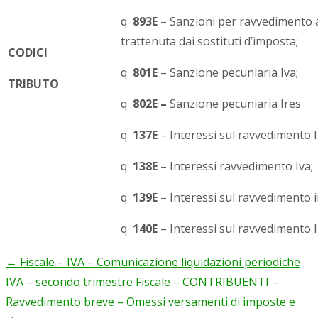
q
893E
– Sanzioni per ravvedimento a
trattenuta dai sostituti d’imposta;
CODICI
q
801E
– Sanzione pecuniaria Iva;
TRIBUTO
q
802E
–
Sanzione pecuniaria Ires
q
137E
– Interessi sul ravvedimento I
q
138E
–
Interessi ravvedimento Iva;
q
139E
– Interessi sul ravvedimento i
q
140E
– Interessi sul ravvedimento I
←
Fiscale – IVA – Comunicazione liquidazioni periodiche
Post
IVA – secondo trimestre
Fiscale – CONTRIBUENTI –
navigation
Ravvedimento breve – Omessi versamenti di imposte e