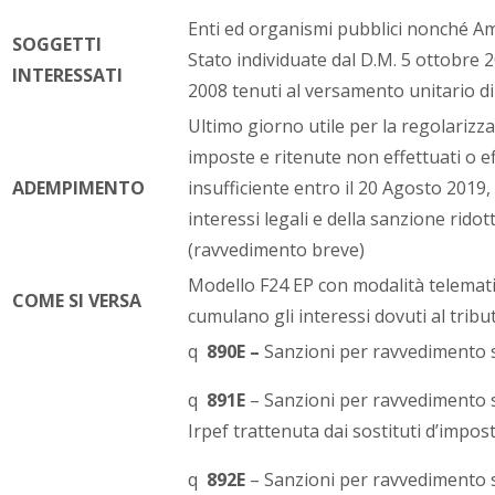
Enti ed organismi pubblici nonché Am
SOGGETTI
Stato individuate dal D.M. 5 ottobre 
INTERESSATI
2008 tenuti al versamento unitario di
Ultimo giorno utile per la regolarizz
imposte e ritenute non effettuati o ef
ADEMPIMENTO
insufficiente entro il 20 Agosto 2019
interessi legali e della sanzione rido
(ravvedimento breve)
Modello F24 EP con modalità telematic
COME SI VERSA
cumulano gli interessi dovuti al tribu
q
890E –
Sanzioni per ravvedimento su
q
891E
– Sanzioni per ravvedimento 
Irpef trattenuta dai sostituti d’impost
q
892E
– Sanzioni per ravvedimento s