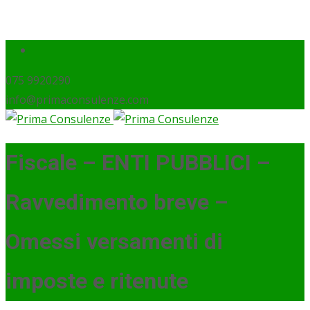
075 9920290
info@primaconsulenze.com
Fiscale – ENTI PUBBLICI –
Ravvedimento breve –
Omessi versamenti di
imposte e ritenute