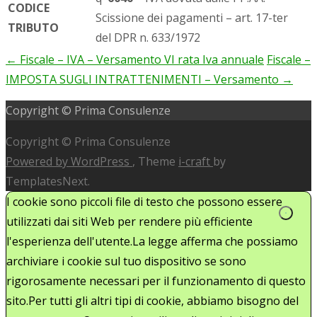
CODICE
Scissione dei pagamenti – art. 17-ter
TRIBUTO
del DPR n. 633/1972
←
Fiscale – IVA – Versamento VI rata Iva annuale
Fiscale –
Post
IMPOSTA SUGLI INTRATTENIMENTI – Versamento
→
navigation
Copyright © Prima Consulenze
Copyright © Prima Consulenze
Powered by WordPress
, Theme
i-craft
by
TemplatesNext.
I cookie sono piccoli file di testo che possono essere
utilizzati dai siti Web per rendere più efficiente
l'esperienza dell'utente.La legge afferma che possiamo
archiviare i cookie sul tuo dispositivo se sono
rigorosamente necessari per il funzionamento di questo
sito.Per tutti gli altri tipi di cookie, abbiamo bisogno del