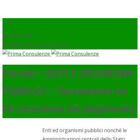
075 9920290
info@primaconsulenze.com
Fiscale – ENTI E ORGANISMI
PUBBLICI – Versamento Iva
PA (scissione dei pagamenti)
Enti ed organismi pubblici nonché le
Amministrazioni centrali dello Stato