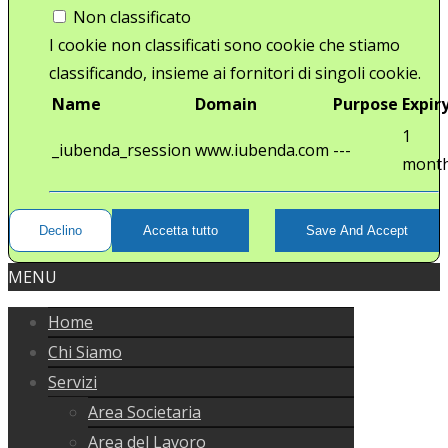
Non classificato
I cookie non classificati sono cookie che stiamo
classificando, insieme ai fornitori di singoli cookie.
Name
Domain
Purpose
Expir
1
_iubenda_rsession
www.iubenda.com
---
mont
Declino
Accetta tutto
Save And Accept
MENU
Home
Chi Siamo
Servizi
Area Societaria
Area del Lavoro