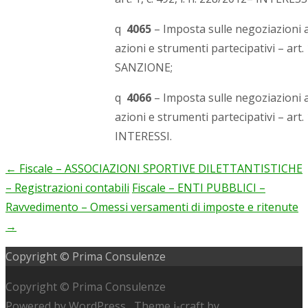
q
4065
– Imposta sulle negoziazioni a
azioni e strumenti partecipativi – art. 1
SANZIONE;
q
4066
– Imposta sulle negoziazioni a
azioni e strumenti partecipativi – art. 1
INTERESSI.
←
Fiscale – ASSOCIAZIONI SPORTIVE DILETTANTISTICHE
Post
– Registrazioni contabili
Fiscale – ENTI PUBBLICI –
navigation
Ravvedimento – Omessi versamenti di imposte e ritenute
→
Copyright © Prima Consulenze
Copyright © Prima Consulenze
Powered by WordPress
, Theme
i-craft
by