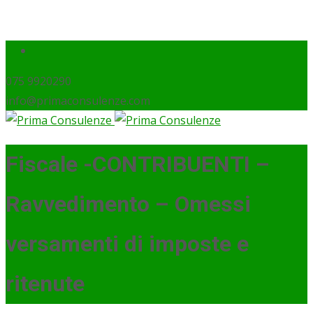
075 9920290
info@primaconsulenze.com
Fiscale -CONTRIBUENTI –
Ravvedimento – Omessi
versamenti di imposte e
ritenute