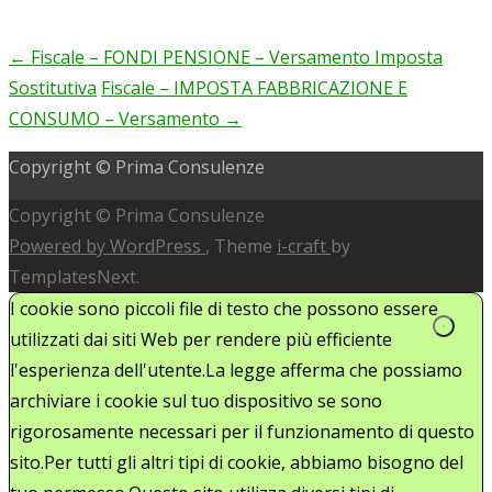
←
Fiscale – FONDI PENSIONE – Versamento Imposta
Post
Sostitutiva
Fiscale – IMPOSTA FABBRICAZIONE E
navigation
CONSUMO – Versamento
→
Copyright © Prima Consulenze
Copyright © Prima Consulenze
Powered by WordPress
, Theme
i-craft
by
TemplatesNext.
I cookie sono piccoli file di testo che possono essere
utilizzati dai siti Web per rendere più efficiente
l'esperienza dell'utente.La legge afferma che possiamo
archiviare i cookie sul tuo dispositivo se sono
rigorosamente necessari per il funzionamento di questo
sito.Per tutti gli altri tipi di cookie, abbiamo bisogno del