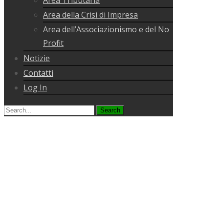
Area della Crisi di Impresa
Area dell’Associazionismo e del No
Profit
Notizie
Contatti
Log In
Search
for: