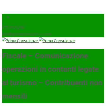
075 9920290
info@primaconsulenze.com
Fiscale – Comunicazione
operazioni in contanti legate
al turismo – Contribuenti non
mensili