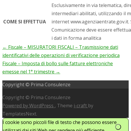
Esclusivamente in via telematica, di
intermediari abilitati, utilizzando il 
COME SI EFFETTUA
internet www.agenziaentrate.gov.it. S
Comunicazione deve essere effettua
i dati in forma analitica
←
Fiscale – MISURATORI FISCALI – Trasmissione dati
Post
identificativi delle operazioni di verificazione periodica
navigation
Fiscale – Imposta di bollo sulle fatture elettroniche
emesse nel 1° trimestre
→
Copyright © Prima Consulenze
Copyright © Prima Consulenze
Powered by WordPress
, Theme
i-craft
by
TemplatesNext.
I cookie sono piccoli file di testo che possono essere
utilizzati dai siti Web per rendere più efficiente