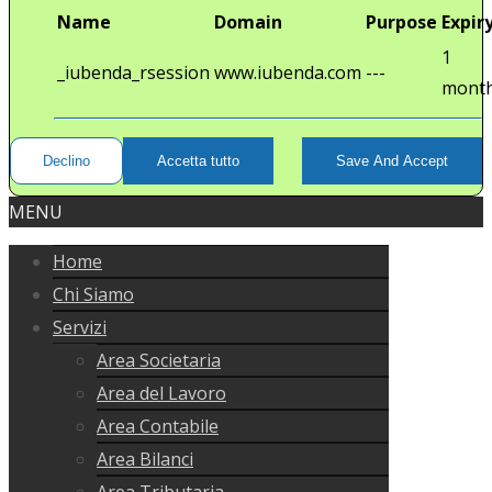
Name
Domain
Purpose
Expir
1
_iubenda_rsession
www.iubenda.com
---
mont
Declino
Accetta tutto
Save And Accept
MENU
Home
Chi Siamo
Servizi
Area Societaria
Area del Lavoro
Area Contabile
Area Bilanci
Area Tributaria